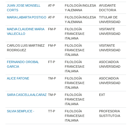
JUAN JOSE MONSELL
AT-P
FILOLOGÍA INGLESA
AYUDANTE
CORTS
Y ALEMANA
DOCTOR/A
MARIA LABARTA POSTIGO
AT-P
FILOLOGÍA INGLESA
TITULAR DE
Y ALEMANA
UNIVERSIDAD
MAEVA CLAUDINE MARIA
FM-P
FILOLOGÍA
VISITANTE
VALLECILLO
FRANCESA E
UNIVERSIDAD
ITALIANA
CARLOS LUIS MARTINEZ
FM-P
FILOLOGÍA
VISITANTE
RODRIGUEZ
FRANCESA E
UNIVERSIDAD
ITALIANA
FERNANDO OROBAL
FT-P
FILOLOGÍA
ASOCIADO/A
GARCIA
FRANCESA E
UNIVERSIDAD
ITALIANA
ALICE FATONE
TM-P
FILOLOGÍA
ASOCIADO/A
FRANCESA E
UNIVERSIDAD
ITALIANA
SARA CASCELLA ALCARAZ
TM-P
FILOLOGÍA
EXT
FRANCESA E
ITALIANA
SILVIA SEMPLICE -
TT-P
FILOLOGÍA
PROFESOR/A
FRANCESA E
SUSTITUTO/A
ITALIANA