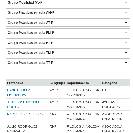
Grupo Movilidad MV-P
Grupo Prácticas en aula AM-P
Grupo Prácticas en aula AT-P
Grupo Prácticas en aula FM-P
Grupo Prácticas en aula FT-P
Grupo Prácticas en aula TM-P
Grupo Prácticas en aula TT-P
Profesor/a
Subgrupo
Departamento
Categoría
DANIEL LOPEZ
AM-P
FILOLOGÍA INGLESA
EXT
FERNANDEZ
Y ALEMANA
JUAN JOSE MONSELL
AM-P
FILOLOGÍA INGLESA
AYUDANTE
CORTS
Y ALEMANA
DOCTOR/A
RAQUEL VICENTE DIAZ
AT-P
FILOLOGÍA INGLESA
ASOCIADO/A
Y ALEMANA
UNIVERSIDAD
JULIO RODRIGUEZ
AT-P
FILOLOGÍA INGLESA
ASOCIADO/A
GONZALEZ
Y ALEMANA
UNIVERSIDAD