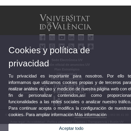
Cookies y política de
Sede Electrónica UV
privacidad
Tablón oficial de anuncios UV
Plan Estratégico
UVintegridad
Tu privacidad es importante para nosotros. Por ello t
Perfil de contratante
informamos que utilizamos cookies propias y de terceros par
realizar análisis de uso y medición de nuestra página web con e
fin de personalizar contenidos,así como proporciona
funcionalidades a las redes sociales o analizar nuestro tráfico
Para continuar acepta o modifica la configuración de nuestra
cookies. Para ampliar información
Más información
© 2026 UV. - Av. Blasco Ibáñez, 13. 46010 València. Espanya. Tel. UV: (+34) 963 86 41 00
Aviso legal
|
Accesibilidad
|
Política privacidad
|
Cookies
|
Transparencia
|
Buzón UV
Aceptar todo