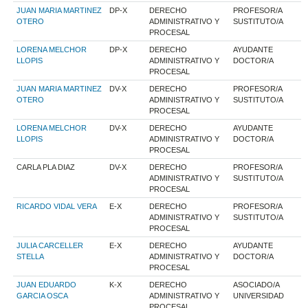
JUAN MARIA MARTINEZ
DP-X
DERECHO
PROFESOR/A
OTERO
ADMINISTRATIVO Y
SUSTITUTO/A
PROCESAL
LORENA MELCHOR
DP-X
DERECHO
AYUDANTE
LLOPIS
ADMINISTRATIVO Y
DOCTOR/A
PROCESAL
JUAN MARIA MARTINEZ
DV-X
DERECHO
PROFESOR/A
OTERO
ADMINISTRATIVO Y
SUSTITUTO/A
PROCESAL
LORENA MELCHOR
DV-X
DERECHO
AYUDANTE
LLOPIS
ADMINISTRATIVO Y
DOCTOR/A
PROCESAL
CARLA PLA DIAZ
DV-X
DERECHO
PROFESOR/A
ADMINISTRATIVO Y
SUSTITUTO/A
PROCESAL
RICARDO VIDAL VERA
E-X
DERECHO
PROFESOR/A
ADMINISTRATIVO Y
SUSTITUTO/A
PROCESAL
JULIA CARCELLER
E-X
DERECHO
AYUDANTE
STELLA
ADMINISTRATIVO Y
DOCTOR/A
PROCESAL
JUAN EDUARDO
K-X
DERECHO
ASOCIADO/A
GARCIA OSCA
ADMINISTRATIVO Y
UNIVERSIDAD
PROCESAL