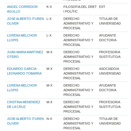
ANGEL CORREDOR
K-X
FILOSOFIA DEL DRET
EXT
AGULLO
I POLÍTIC
JOSE ALBERTO ITUREN
L-X
DERECHO
TITULAR DE
OLIVER
ADMINISTRATIVO Y
UNIVERSIDAD
PROCESAL
LORENA MELCHOR
L-X
DERECHO
AYUDANTE
LLOPIS
ADMINISTRATIVO Y
DOCTOR/A
PROCESAL
JUAN MARIA MARTINEZ
M-X
DERECHO
PROFESOR/A
OTERO
ADMINISTRATIVO Y
SUSTITUTO/A
PROCESAL
EDUARDO GARCIA-
M-X
DERECHO
ASOCIADO/A
LEONARDO TOBARRA
ADMINISTRATIVO Y
UNIVERSIDAD
PROCESAL
LORENA MELCHOR
M-X
DERECHO
AYUDANTE
LLOPIS
ADMINISTRATIVO Y
DOCTOR/A
PROCESAL
CRISTINA MENENDEZ
M-X
DERECHO
PROFESOR/A
DE LA CRUZ
ADMINISTRATIVO Y
SUSTITUTO/A
PROCESAL
JOSE ALBERTO ITUREN
N-X
DERECHO
TITULAR DE
OLIVER
ADMINISTRATIVO Y
UNIVERSIDAD
PROCESAL