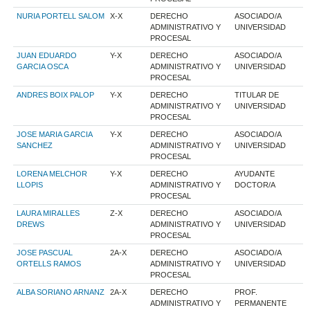
NURIA PORTELL SALOM
X-X
DERECHO
ASOCIADO/A
ADMINISTRATIVO Y
UNIVERSIDAD
PROCESAL
JUAN EDUARDO
Y-X
DERECHO
ASOCIADO/A
GARCIA OSCA
ADMINISTRATIVO Y
UNIVERSIDAD
PROCESAL
ANDRES BOIX PALOP
Y-X
DERECHO
TITULAR DE
ADMINISTRATIVO Y
UNIVERSIDAD
PROCESAL
JOSE MARIA GARCIA
Y-X
DERECHO
ASOCIADO/A
SANCHEZ
ADMINISTRATIVO Y
UNIVERSIDAD
PROCESAL
LORENA MELCHOR
Y-X
DERECHO
AYUDANTE
LLOPIS
ADMINISTRATIVO Y
DOCTOR/A
PROCESAL
LAURA MIRALLES
Z-X
DERECHO
ASOCIADO/A
DREWS
ADMINISTRATIVO Y
UNIVERSIDAD
PROCESAL
JOSE PASCUAL
2A-X
DERECHO
ASOCIADO/A
ORTELLS RAMOS
ADMINISTRATIVO Y
UNIVERSIDAD
PROCESAL
ALBA SORIANO ARNANZ
2A-X
DERECHO
PROF.
ADMINISTRATIVO Y
PERMANENTE