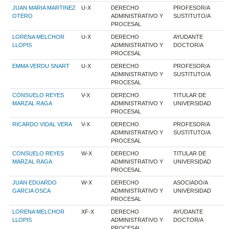
JUAN MARIA MARTINEZ
U-X
DERECHO
PROFESOR/A
OTERO
ADMINISTRATIVO Y
SUSTITUTO/A
PROCESAL
LORENA MELCHOR
U-X
DERECHO
AYUDANTE
LLOPIS
ADMINISTRATIVO Y
DOCTOR/A
PROCESAL
EMMA VERDU SNART
U-X
DERECHO
PROFESOR/A
ADMINISTRATIVO Y
SUSTITUTO/A
PROCESAL
CONSUELO REYES
V-X
DERECHO
TITULAR DE
MARZAL RAGA
ADMINISTRATIVO Y
UNIVERSIDAD
PROCESAL
RICARDO VIDAL VERA
V-X
DERECHO
PROFESOR/A
ADMINISTRATIVO Y
SUSTITUTO/A
PROCESAL
CONSUELO REYES
W-X
DERECHO
TITULAR DE
MARZAL RAGA
ADMINISTRATIVO Y
UNIVERSIDAD
PROCESAL
JUAN EDUARDO
W-X
DERECHO
ASOCIADO/A
GARCIA OSCA
ADMINISTRATIVO Y
UNIVERSIDAD
PROCESAL
LORENA MELCHOR
XF-X
DERECHO
AYUDANTE
LLOPIS
ADMINISTRATIVO Y
DOCTOR/A
PROCESAL