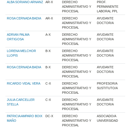
ALBA SORIANO ARNANZ
AR-X
DERECHO
PROF.
ADMINISTRATIVO Y
PERMANENTE
PROCESAL
LABORAL PPL
ROSA CERNADA BADIA
AR-X
DERECHO
AYUDANTE
ADMINISTRATIVO Y
DOCTOR/A
PROCESAL
ADRIAN PALMA
A-X
DERECHO
AYUDANTE
ORTIGOSA
ADMINISTRATIVO Y
DOCTOR/A
PROCESAL
LORENA MELCHOR
B-X
DERECHO
AYUDANTE
LLOPIS
ADMINISTRATIVO Y
DOCTOR/A
PROCESAL
ROSA CERNADA BADIA
B-X
DERECHO
AYUDANTE
ADMINISTRATIVO Y
DOCTOR/A
PROCESAL
RICARDO VIDAL VERA
C-X
DERECHO
PROFESOR/A
ADMINISTRATIVO Y
SUSTITUTO/A
PROCESAL
JULIA CARCELLER
C-X
DERECHO
AYUDANTE
STELLA
ADMINISTRATIVO Y
DOCTOR/A
PROCESAL
PATRICIA AMPARO BOIX
DC-X
DERECHO
ASOCIADO/A
MAÑO
ADMINISTRATIVO Y
UNIVERSIDAD
PROCESAL