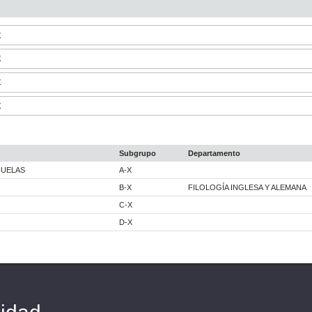
X
X
X
X
Subgrupo
Departamento
ÑUELAS
A-X
B-X
FILOLOGÍA INGLESA Y ALEMANA
C-X
D-X