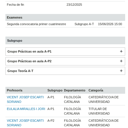
Fecha de fin
23/12/2025
Examenes
Segunda convocatoria primer cuatrimestre
Subgrupo A-T
15/06/2026 15:00
Subgrupo
Grupo Prácticas en aula A-P1
Grupo Prácticas en aula A-P2
Grupo Teoría A-T
Profesor/a
Subgrupo
Departamento
Categoría
VICENT JOSEP ESCARTI
A-P1
FILOLOGÍA
CATEDRÁTICO/A DE
SORIANO
CATALANA
UNIVERSIDAD
EULALIA MIRALLES I JORI
A-P1
FILOLOGÍA
TITULAR DE
CATALANA
UNIVERSIDAD
VICENT JOSEP ESCARTI
A-P2
FILOLOGÍA
CATEDRÁTICO/A DE
SORIANO
CATALANA
UNIVERSIDAD