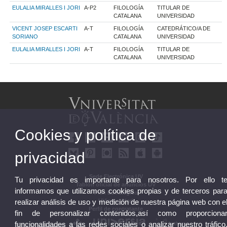
EULALIA MIRALLES I JORI
A-P2
FILOLOGÍA
TITULAR DE
CATALANA
UNIVERSIDAD
VICENT JOSEP ESCARTI
A-T
FILOLOGÍA
CATEDRÁTICO/A DE
SORIANO
CATALANA
UNIVERSIDAD
EULALIA MIRALLES I JORI
A-T
FILOLOGÍA
TITULAR DE
CATALANA
UNIVERSIDAD
Cookies y política de
privacidad
Sede Electrónica UV
Tu privacidad es importante para nosotros. Por ello t
Tablón oficial de anuncios UV
informamos que utilizamos cookies propias y de terceros par
Plan Estratégico
UVintegridad
realizar análisis de uso y medición de nuestra página web con e
Perfil de contratante
fin de personalizar contenidos,así como proporciona
funcionalidades a las redes sociales o analizar nuestro tráfico