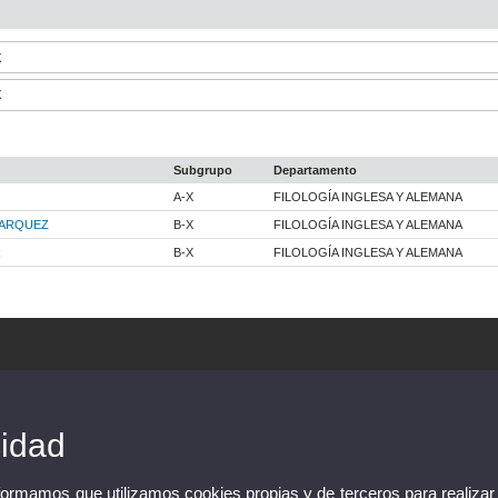
X
X
Subgrupo
Departamento
A-X
FILOLOGÍA INGLESA Y ALEMANA
MARQUEZ
B-X
FILOLOGÍA INGLESA Y ALEMANA
R
B-X
FILOLOGÍA INGLESA Y ALEMANA
cidad
nformamos que utilizamos cookies propias y de terceros para realizar