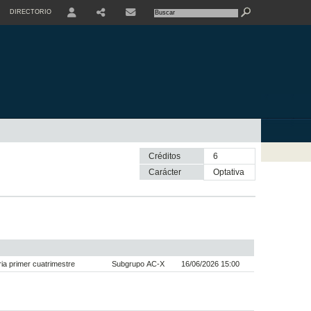
DIRECTORIO
USER
SHARE
CONTACTE
Créditos
6
Carácter
optativa
a primer cuatrimestre
Subgrupo AC-X
16/06/2026 15:00