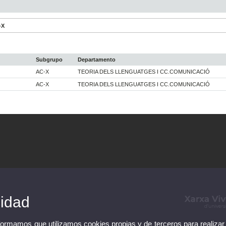
-X
Subgrupo
Departamento
AC-X
TEORIA DELS LLENGUATGES I CC.COMUNICACIÓ
O
AC-X
TEORIA DELS LLENGUATGES I CC.COMUNICACIÓ
cidad
nformamos que utilizamos cookies propias y de terceros para realizar