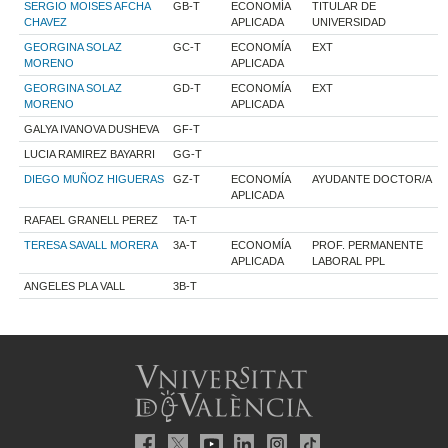
SERGIO MOISES AFCHA
GB-T
ECONOMÍA
TITULAR DE
CHAVEZ
APLICADA
UNIVERSIDAD
GEORGINA SOLAZ
GC-T
ECONOMÍA
EXT
MORENO
APLICADA
GEORGINA SOLAZ
GD-T
ECONOMÍA
EXT
MORENO
APLICADA
GALYA IVANOVA DUSHEVA
GF-T
LUCIA RAMIREZ BAYARRI
GG-T
DIEGO MUÑOZ HIGUERAS
GZ-T
ECONOMÍA
AYUDANTE DOCTOR/A
APLICADA
RAFAEL GRANELL PEREZ
TA-T
TERESA SAVALL MORERA
3A-T
ECONOMÍA
PROF. PERMANENTE
APLICADA
LABORAL PPL
ANGELES PLA VALL
3B-T