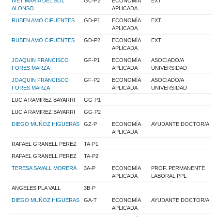
IVET MARIA DEL SOL
GC-P2
ECONOMÍA
EXT
ALONSO
APLICADA
RUBEN AMO CIFUENTES
GD-P1
ECONOMÍA
EXT
APLICADA
RUBEN AMO CIFUENTES
GD-P2
ECONOMÍA
EXT
APLICADA
JOAQUIN FRANCISCO
GF-P1
ECONOMÍA
ASOCIADO/A
FORES MARZA
APLICADA
UNIVERSIDAD
JOAQUIN FRANCISCO
GF-P2
ECONOMÍA
ASOCIADO/A
FORES MARZA
APLICADA
UNIVERSIDAD
LUCIA RAMIREZ BAYARRI
GG-P1
LUCIA RAMIREZ BAYARRI
GG-P2
DIEGO MUÑOZ HIGUERAS
GZ-P
ECONOMÍA
AYUDANTE DOCTOR/A
APLICADA
RAFAEL GRANELL PEREZ
TA-P1
RAFAEL GRANELL PEREZ
TA-P2
TERESA SAVALL MORERA
3A-P
ECONOMÍA
PROF. PERMANENTE
APLICADA
LABORAL PPL
ANGELES PLA VALL
3B-P
DIEGO MUÑOZ HIGUERAS
GA-T
ECONOMÍA
AYUDANTE DOCTOR/A
APLICADA