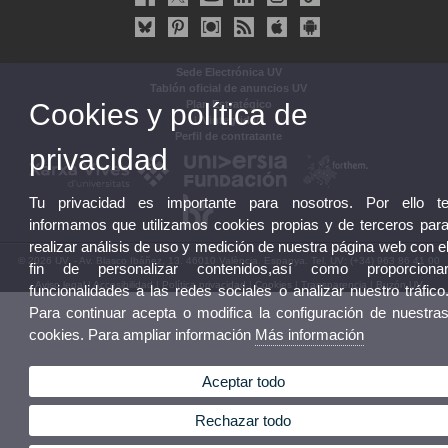
Sede Electrónica UV
Tablón oficial de anuncios UV
Cookies y política de
Plan Estratégico
UVintegridad
Perfil de contratante
privacidad
Tu privacidad es importante para nosotros. Por ello t
informamos que utilizamos cookies propias y de terceros par
realizar análisis de uso y medición de nuestra página web con e
© 2026 UV. - Av. Blasco Ibáñez, 13. 46010 València. Espanya. Tel. UV: (+34) 963 86 41 00
fin de personalizar contenidos,así como proporciona
Aviso legal
|
Accesibilidad
|
Política privacidad
|
Cookies
|
Transparencia
|
Buzón UV
funcionalidades a las redes sociales o analizar nuestro tráfico
Para continuar acepta o modifica la configuración de nuestra
cookies. Para ampliar información
Más información
Aceptar todo
Rechazar todo