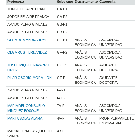
Profesor/a
Subgrupo
Departamento
Categoría
JORGE BELAIRE FRANCH
GA-P1
JORGE BELAIRE FRANCH
GA-P2
AMADO PEIRO GIMENEZ
GB-P1
AMADO PEIRO GIMENEZ
GB-P2
OLGA ROS HERNANDEZ
GF-P1
ANÀLISI
ASOCIADO/A
ECONÒMICA
UNIVERSIDAD
OLGA ROS HERNANDEZ
GF-P2
ANÀLISI
ASOCIADO/A
ECONÒMICA
UNIVERSIDAD
JOSEP MIQUEL NAVARRO
GG-P
ANÀLISI
AYUDANTE
ORTIZ
ECONÒMICA
DOCTOR/A
PILAR OSORIO MORALLON
GZ-P
ANÀLISI
AYUDANTE
ECONÒMICA
DOCTOR/A
AMADO PEIRO GIMENEZ
IA-P1
AMADO PEIRO GIMENEZ
IA-P2
MARIA DEL CONSUELO
TA-P
ANÀLISI
ASOCIADO/A
MINGUEZ BOSQUE
ECONÒMICA
UNIVERSIDAD
MARTA SOLAZ ALAMA
4A-P
ANÀLISI
PROF. PERMANENTE
ECONÒMICA
LABORAL PPL
MARIA ELENA CASQUEL DEL
4B-P
CAMPO