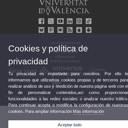
Sede Electrónica UV
Cookies y política de
Tablón oficial de anuncios UV
Plan Estratégico
UVintegridad
privacidad
Perfil de contratante
Tu privacidad es importante para nosotros. Por ello t
informamos que utilizamos cookies propias y de terceros par
realizar análisis de uso y medición de nuestra página web con e
fin de personalizar contenidos,así como proporciona
© 2026 UV. - Av. Blasco Ibáñez, 13. 46010 València. Espanya. Tel. UV: (+34) 963 86 41 00
funcionalidades a las redes sociales o analizar nuestro tráfico
Aviso legal
|
Accesibilidad
|
Política privacidad
|
Cookies
|
Transparencia
|
Buzón UV
Para continuar acepta o modifica la configuración de nuestra
cookies. Para ampliar información
Más información
Aceptar todo