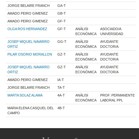
JORGE BELAIRE FRANCH
GA-T
AMADO PEIRO GIMENEZ
GB-T
AMADO PEIRO GIMENEZ
GF-T
OLGA ROS HERNANDEZ
GF-T
ANÀLISI
ASOCIADO/A
ECONÒMICA
UNIVERSIDAD
JOSEP MIQUEL NAVARRO
GG-T
ANÀLISI
AYUDANTE
ORTIZ
ECONÒMICA
DOCTOR/A
PILAR OSORIO MORALLON
GZ-T
ANÀLISI
AYUDANTE
ECONÒMICA
DOCTOR/A
JOSEP MIQUEL NAVARRO
GZ-T
ANÀLISI
AYUDANTE
ORTIZ
ECONÒMICA
DOCTOR/A
AMADO PEIRO GIMENEZ
IA-T
JORGE BELAIRE FRANCH
TA-T
MARTA SOLAZ ALAMA
4A-T
ANÀLISI
PROF. PERMANENTE
ECONÒMICA
LABORAL PPL
MARIA ELENA CASQUEL DEL
4B-T
CAMPO