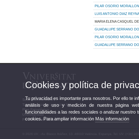
PILAR OSORIO MORALLO
LUIS ANTONIO DIAZ REYN
MARIA ELENA CASQUEL D
GUADALUPE SERRANO D
PILAR OSORIO MORALLO
GUADALUPE SERRANO D
Cookies y política de priva
Tu privacidad es importante para nosotros. Por ello te i
Sede Electrónica UV
análisis de uso y medición de nuestra página web
Tablón oficial de anuncios UV
Plan Estratégico
funcionalidades a las redes sociales o analizar nuestro 
UVintegridad
cookies. Para ampliar información
Más información
Perfil de contratante
© 2026 UV. - Av. Blasco Ibáñez, 13. 46010 València. Espanya. Tel. UV: (+34) 96