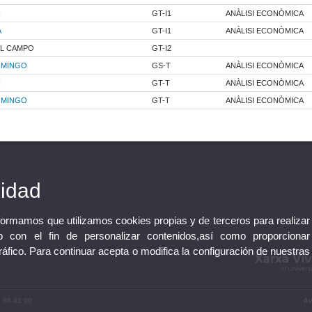
N
GT-I1
ANÀLISI ECONÒMICA
A
GT-I1
ANÀLISI ECONÒMICA
EL CAMPO
GT-I2
OMINGO
GS-T
ANÀLISI ECONÒMICA
N
GT-T
ANÀLISI ECONÒMICA
OMINGO
GT-T
ANÀLISI ECONÒMICA
cidad
nformamos que utilizamos cookies propias y de terceros para realizar
 con el fin de personalizar contenidos,así como proporcionar
tráfico. Para continuar acepta o modifica la configuración de nuestras
3 86 41 00
Av