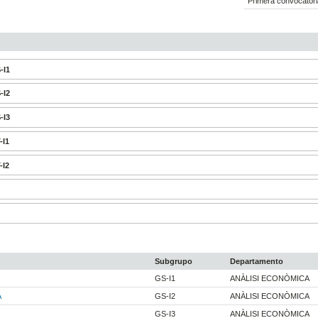
Primera convocatori
-I1
-I2
-I3
-I1
-I2
Subgrupo
Departamento
GS-I1
ANÀLISI ECONÒMICA
A
GS-I2
ANÀLISI ECONÒMICA
GS-I3
ANÀLISI ECONÒMICA