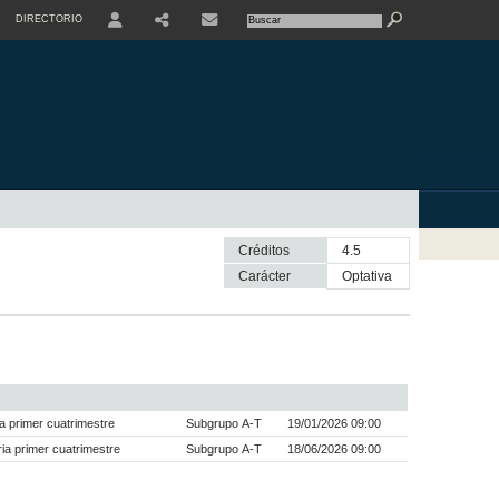
DIRECTORIO
USER
SHARE
CONTACTE
Créditos
4.5
Carácter
optativa
a primer cuatrimestre
Subgrupo A-T
19/01/2026 09:00
a primer cuatrimestre
Subgrupo A-T
18/06/2026 09:00