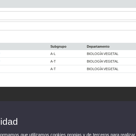
Subgrupo
Departamento
U
A-L
BIOLOGÍA VEGETAL
U
A-T
BIOLOGÍA VEGETAL
A-T
BIOLOGÍA VEGETAL
cidad
nformamos que utilizamos cookies propias y de terceros para realizar