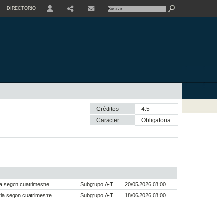
DIRECTORIO
USER
SHARE
CONTACTE
Créditos
4.5
Carácter
obligatoria
a segon cuatrimestre
Subgrupo A-T
20/05/2026 08:00
ia segon cuatrimestre
Subgrupo A-T
18/06/2026 08:00