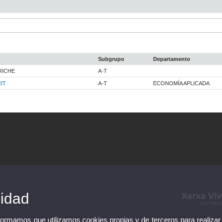
Subgrupo
Departamento
RICHE
A-T
IT
A-T
ECONOMÍA APLICADA
cidad
nformamos que utilizamos cookies propias y de terceros para realizar