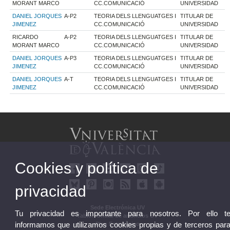
MORANT MARCO
CC.COMUNICACIÓ
UNIVERSIDAD
DANIEL JORQUES
A-P2
TEORIA DELS LLENGUATGES I
TITULAR DE
JIMENEZ
CC.COMUNICACIÓ
UNIVERSIDAD
RICARDO
A-P2
TEORIA DELS LLENGUATGES I
TITULAR DE
MORANT MARCO
CC.COMUNICACIÓ
UNIVERSIDAD
DANIEL JORQUES
A-P3
TEORIA DELS LLENGUATGES I
TITULAR DE
JIMENEZ
CC.COMUNICACIÓ
UNIVERSIDAD
DANIEL JORQUES
A-T
TEORIA DELS LLENGUATGES I
TITULAR DE
JIMENEZ
CC.COMUNICACIÓ
UNIVERSIDAD
Cookies y política de
privacidad
Sede Electrónica UV
Tu privacidad es importante para nosotros. Por ello t
Tablón oficial de anuncios UV
informamos que utilizamos cookies propias y de terceros par
Plan Estratégico