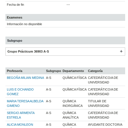
Fecha de fin
---
Examenes
Información no disponible
Subgrupo
Grupo Prácticum 36903 A-S
Profesor/a
Subgrupo
Departamento
Categoría
BEGOÑA MILIAN MEDINA
A-S
QUÍMICA FÍSICA
CATEDRÁTICO/A DE
UNIVERSIDAD
LUIS E OCHANDO
A-S
QUÍMICA FÍSICA
CATEDRÁTICO/A DE
GOMEZ
UNIVERSIDAD
MARIA TERESA ALBELDA
A-S
QUÍMICA
TITULAR DE
GIMENO
INORGÁNICA
UNIVERSIDAD
SERGIO ARMENTA
A-S
QUÍMICA
CATEDRÁTICO/A DE
ESTRELA
ANALÍTICA
UNIVERSIDAD
ALICIA MONLEON
A-S
QUÍMICA
AYUDANTE DOCTOR/A