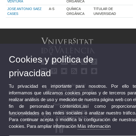
VENTURA
ORGÁNICA
JOSE ANTONIO SAEZ
A-S
QUÍMICA
TITULAR DE
CASES
ORGÁNICA
UNIVERSIDAD
Cookies y política de
privacidad
Sede Electrónica UV
Tu privacidad es importante para nosotros. Por ello t
Tablón oficial de anuncios UV
informamos que utilizamos cookies propias y de terceros par
Plan Estratégico
realizar análisis de uso y medición de nuestra página web con e
UVintegridad
Perfil de contratante
fin de personalizar contenidos,así como proporciona
funcionalidades a las redes sociales o analizar nuestro tráfico
Para continuar acepta o modifica la configuración de nuestra
cookies. Para ampliar información
Más información