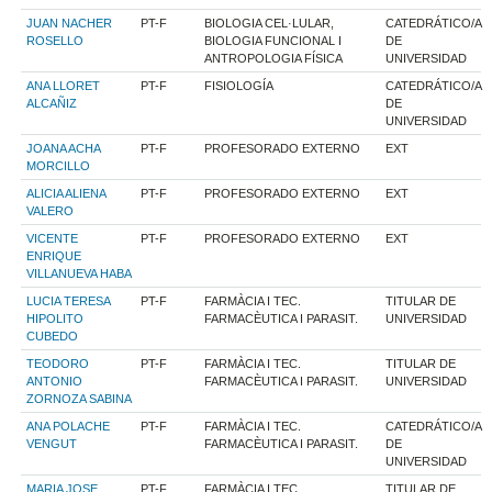
JUAN NACHER
PT-F
BIOLOGIA CEL·LULAR,
CATEDRÁTICO/A
ROSELLO
BIOLOGIA FUNCIONAL I
DE
ANTROPOLOGIA FÍSICA
UNIVERSIDAD
ANA LLORET
PT-F
FISIOLOGÍA
CATEDRÁTICO/A
ALCAÑIZ
DE
UNIVERSIDAD
JOANA ACHA
PT-F
PROFESORADO EXTERNO
EXT
MORCILLO
ALICIA ALIENA
PT-F
PROFESORADO EXTERNO
EXT
VALERO
VICENTE
PT-F
PROFESORADO EXTERNO
EXT
ENRIQUE
VILLANUEVA HABA
LUCIA TERESA
PT-F
FARMÀCIA I TEC.
TITULAR DE
HIPOLITO
FARMACÈUTICA I PARASIT.
UNIVERSIDAD
CUBEDO
TEODORO
PT-F
FARMÀCIA I TEC.
TITULAR DE
ANTONIO
FARMACÈUTICA I PARASIT.
UNIVERSIDAD
ZORNOZA SABINA
ANA POLACHE
PT-F
FARMÀCIA I TEC.
CATEDRÁTICO/A
VENGUT
FARMACÈUTICA I PARASIT.
DE
UNIVERSIDAD
MARIA JOSE
PT-F
FARMÀCIA I TEC.
TITULAR DE