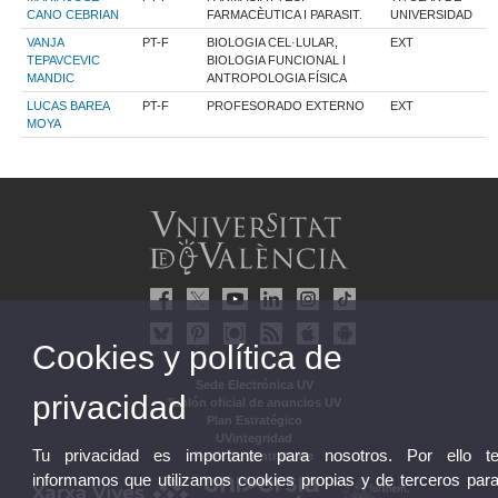
CANO CEBRIAN
FARMACÈUTICA I PARASIT.
UNIVERSIDAD
VANJA
PT-F
BIOLOGIA CEL·LULAR,
EXT
TEPAVCEVIC
BIOLOGIA FUNCIONAL I
MANDIC
ANTROPOLOGIA FÍSICA
LUCAS BAREA
PT-F
PROFESORADO EXTERNO
EXT
MOYA
Cookies y política de
Sede Electrónica UV
privacidad
Tablón oficial de anuncios UV
Plan Estratégico
UVintegridad
Tu privacidad es importante para nosotros. Por ello t
Perfil de contratante
informamos que utilizamos cookies propias y de terceros par