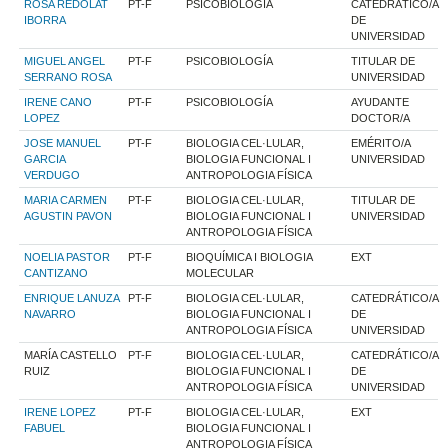
ROSA REDOLAT
PT-F
PSICOBIOLOGÍA
CATEDRÁTICO/A
IBORRA
DE
UNIVERSIDAD
MIGUEL ANGEL
PT-F
PSICOBIOLOGÍA
TITULAR DE
SERRANO ROSA
UNIVERSIDAD
IRENE CANO
PT-F
PSICOBIOLOGÍA
AYUDANTE
LOPEZ
DOCTOR/A
JOSE MANUEL
PT-F
BIOLOGIA CEL·LULAR,
EMÉRITO/A
GARCIA
BIOLOGIA FUNCIONAL I
UNIVERSIDAD
VERDUGO
ANTROPOLOGIA FÍSICA
MARIA CARMEN
PT-F
BIOLOGIA CEL·LULAR,
TITULAR DE
AGUSTIN PAVON
BIOLOGIA FUNCIONAL I
UNIVERSIDAD
ANTROPOLOGIA FÍSICA
NOELIA PASTOR
PT-F
BIOQUÍMICA I BIOLOGIA
EXT
CANTIZANO
MOLECULAR
ENRIQUE LANUZA
PT-F
BIOLOGIA CEL·LULAR,
CATEDRÁTICO/A
NAVARRO
BIOLOGIA FUNCIONAL I
DE
ANTROPOLOGIA FÍSICA
UNIVERSIDAD
MARÍA CASTELLO
PT-F
BIOLOGIA CEL·LULAR,
CATEDRÁTICO/A
RUIZ
BIOLOGIA FUNCIONAL I
DE
ANTROPOLOGIA FÍSICA
UNIVERSIDAD
IRENE LOPEZ
PT-F
BIOLOGIA CEL·LULAR,
EXT
FABUEL
BIOLOGIA FUNCIONAL I
ANTROPOLOGIA FÍSICA