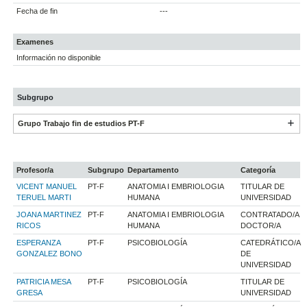
Fecha de fin
---
Examenes
Información no disponible
Subgrupo
Grupo Trabajo fin de estudios PT-F
Profesor/a
Subgrupo
Departamento
Categoría
VICENT MANUEL
PT-F
ANATOMIA I EMBRIOLOGIA
TITULAR DE
TERUEL MARTI
HUMANA
UNIVERSIDAD
JOANA MARTINEZ
PT-F
ANATOMIA I EMBRIOLOGIA
CONTRATADO/A
RICOS
HUMANA
DOCTOR/A
ESPERANZA
PT-F
PSICOBIOLOGÍA
CATEDRÁTICO/A
GONZALEZ BONO
DE
UNIVERSIDAD
PATRICIA MESA
PT-F
PSICOBIOLOGÍA
TITULAR DE
GRESA
UNIVERSIDAD