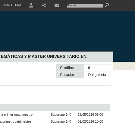
DIRECTORIO
USER
SHARE
CONTACTE
EMÁTICAS Y MÁSTER UNIVERSITARIO EN
Créditos
6
Carácter
obligatoria
a primer cuatrimestre
Subgrupo 1-X
18/05/2026 09:00
a primer cuatrimestre
Subgrupo 1-X
09/02/2026 10:00