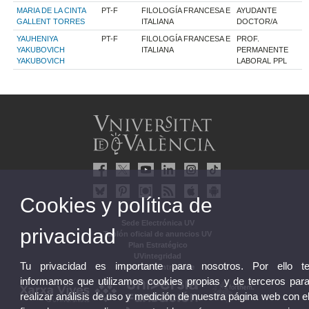
MARIA DE LA CINTA
PT-F
FILOLOGÍA FRANCESA E
AYUDANTE
GALLENT TORRES
ITALIANA
DOCTOR/A
YAUHENIYA
PT-F
FILOLOGÍA FRANCESA E
PROF.
YAKUBOVICH
ITALIANA
PERMANENTE
YAKUBOVICH
LABORAL PPL
Cookies y política de
Sede Electrónica UV
privacidad
Tablón oficial de anuncios UV
Plan Estratégico
UVintegridad
Tu privacidad es importante para nosotros. Por ello t
Perfil de contratante
informamos que utilizamos cookies propias y de terceros par
realizar análisis de uso y medición de nuestra página web con e