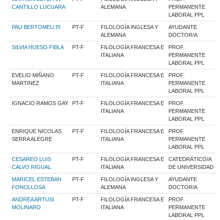
CANTILLO LUCUARA
ALEMANA
PERMANENTE
LABORAL PPL
PAU BERTOMEU PI
PT-F
FILOLOGÍA INGLESA Y
AYUDANTE
ALEMANA
DOCTOR/A
SILVIA HUESO FIBLA
PT-F
FILOLOGÍA FRANCESA E
PROF.
ITALIANA
PERMANENTE
LABORAL PPL
EVELIO MIÑANO
PT-F
FILOLOGÍA FRANCESA E
PROF.
MARTINEZ
ITALIANA
PERMANENTE
LABORAL PPL
IGNACIO RAMOS GAY
PT-F
FILOLOGÍA FRANCESA E
PROF.
ITALIANA
PERMANENTE
LABORAL PPL
ENRIQUE NICOLAS
PT-F
FILOLOGÍA FRANCESA E
PROF.
SERRA ALEGRE
ITALIANA
PERMANENTE
LABORAL PPL
CESAREO LUIS
PT-F
FILOLOGÍA FRANCESA E
CATEDRÁTICO/A
CALVO RIGUAL
ITALIANA
DE UNIVERSIDAD
MARICEL ESTEBAN
PT-F
FILOLOGÍA INGLESA Y
AYUDANTE
FONOLLOSA
ALEMANA
DOCTOR/A
ANDREA ARTUSI
PT-F
FILOLOGÍA FRANCESA E
PROF.
MOLINARO
ITALIANA
PERMANENTE
LABORAL PPL