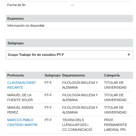
Fecha de fin
---
Examenes
Información no disponible
Subgrupo
Grupo Trabajo fin de estudios PT-F
Profesor/a
Subgrupo
Departamento
Categoría
CLAUDIA ALONSO
PT-F
FILOLOGÍA INGLESA Y
TITULAR DE
RECARTE
ALEMANA
UNIVERSIDAD
MANUEL DE LA
PT-F
FILOLOGÍA INGLESA Y
TITULAR DE
FUENTE SOLER
ALEMANA
UNIVERSIDAD
MANUEL ASENSI
PT-F
FILOLOGÍA INGLESA Y
TITULAR DE
PEREZ
ALEMANA
UNIVERSIDAD
MARCOS PABLO
PT-F
TEORIA DELS
PROF.
CENTENO MARTIN
LLENGUATGES I
PERMANENTE
CC.COMUNICACIÓ
LABORAL PPL