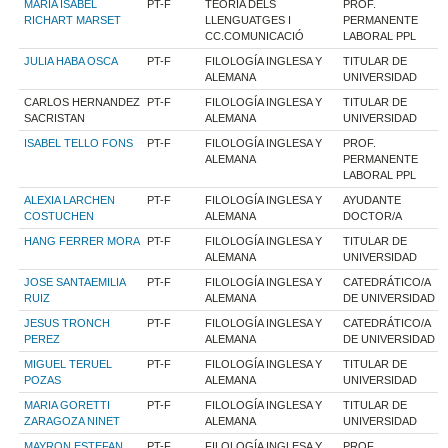
MARIA ISABEL
PT-F
TEORIA DELS
PROF.
RICHART MARSET
LLENGUATGES I
PERMANENTE
CC.COMUNICACIÓ
LABORAL PPL
JULIA HABA OSCA
PT-F
FILOLOGÍA INGLESA Y
TITULAR DE
ALEMANA
UNIVERSIDAD
CARLOS HERNANDEZ
PT-F
FILOLOGÍA INGLESA Y
TITULAR DE
SACRISTAN
ALEMANA
UNIVERSIDAD
ISABEL TELLO FONS
PT-F
FILOLOGÍA INGLESA Y
PROF.
ALEMANA
PERMANENTE
LABORAL PPL
ALEXIA LARCHEN
PT-F
FILOLOGÍA INGLESA Y
AYUDANTE
COSTUCHEN
ALEMANA
DOCTOR/A
HANG FERRER MORA
PT-F
FILOLOGÍA INGLESA Y
TITULAR DE
ALEMANA
UNIVERSIDAD
JOSE SANTAEMILIA
PT-F
FILOLOGÍA INGLESA Y
CATEDRÁTICO/A
RUIZ
ALEMANA
DE UNIVERSIDAD
JESUS TRONCH
PT-F
FILOLOGÍA INGLESA Y
CATEDRÁTICO/A
PEREZ
ALEMANA
DE UNIVERSIDAD
MIGUEL TERUEL
PT-F
FILOLOGÍA INGLESA Y
TITULAR DE
POZAS
ALEMANA
UNIVERSIDAD
MARIA GORETTI
PT-F
FILOLOGÍA INGLESA Y
TITULAR DE
ZARAGOZA NINET
ALEMANA
UNIVERSIDAD
MAYRON ESTEFAN
PT-F
FILOLOGÍA INGLESA Y
PROF.