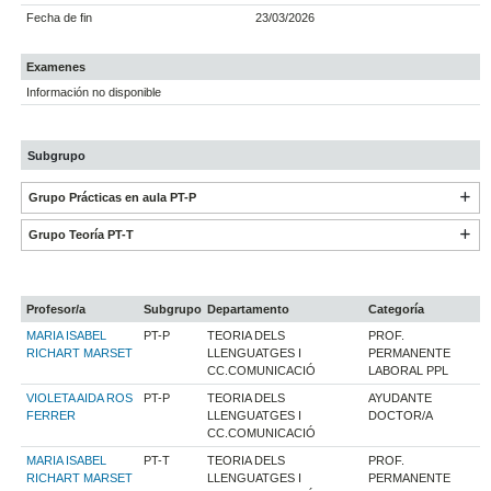
Fecha de fin
23/03/2026
Examenes
Información no disponible
Subgrupo
Grupo Prácticas en aula PT-P
Grupo Teoría PT-T
Profesor/a
Subgrupo
Departamento
Categoría
MARIA ISABEL
PT-P
TEORIA DELS
PROF.
RICHART MARSET
LLENGUATGES I
PERMANENTE
CC.COMUNICACIÓ
LABORAL PPL
VIOLETA AIDA ROS
PT-P
TEORIA DELS
AYUDANTE
FERRER
LLENGUATGES I
DOCTOR/A
CC.COMUNICACIÓ
MARIA ISABEL
PT-T
TEORIA DELS
PROF.
RICHART MARSET
LLENGUATGES I
PERMANENTE