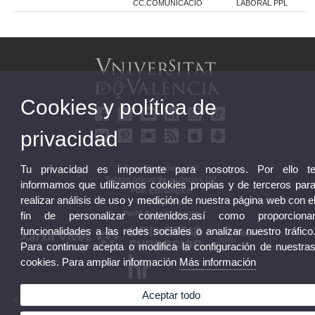
CC.COMUNICACIÓ
LABORAL PPL
Cookies y política de
privacidad
Tu privacidad es importante para nosotros. Por ello t
Sede Electrónica UV
Tablón oficial de anuncios UV
informamos que utilizamos cookies propias y de terceros par
Plan Estratégico
realizar análisis de uso y medición de nuestra página web con e
UVintegridad
Perfil de contratante
fin de personalizar contenidos,así como proporciona
funcionalidades a las redes sociales o analizar nuestro tráfico
Para continuar acepta o modifica la configuración de nuestra
cookies. Para ampliar información
Más información
Aceptar todo
© 2026 UV. - Av. Blasco Ibáñez, 13. 46010 València. Espanya. Tel. UV: (+34) 963 86 41 00