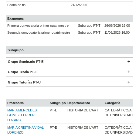
Fecha de fin
21/12/2025
Examenes
Primera convocatoria primer cuatrimestre
Subgrupo PT-T
26/06/2026 16:00
Segunda convocatoria primer cuatrimestre
Subgrupo PT-T
11/06/2026 16:00
Subgrupo
Grupo Seminario PT-E
Grupo Teoría PT-T
Grupo Tutorías PT-U
Profesor/a
Subgrupo
Departamento
Categoría
MARIA MERCEDES
PT-E
HISTORIA DE L'ART
CATEDRÁTICO/A
GOMEZ-FERRER
DE UNIVERSIDAD
LOZANO
MARIA CRISTINA VIDAL
PT-E
HISTORIA DE L'ART
CATEDRÁTICO/A
LORENZO
DE UNIVERSIDAD