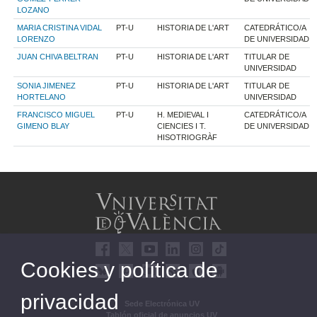
LOZANO
MARIA CRISTINA VIDAL
PT-U
HISTORIA DE L'ART
CATEDRÁTICO/A
LORENZO
DE UNIVERSIDAD
JUAN CHIVA BELTRAN
PT-U
HISTORIA DE L'ART
TITULAR DE
UNIVERSIDAD
SONIA JIMENEZ
PT-U
HISTORIA DE L'ART
TITULAR DE
HORTELANO
UNIVERSIDAD
FRANCISCO MIGUEL
PT-U
H. MEDIEVAL I
CATEDRÁTICO/A
GIMENO BLAY
CIENCIES I T.
DE UNIVERSIDAD
HISOTRIOGRÀF
Cookies y política de
privacidad
Sede Electrónica UV
Tablón oficial de anuncios UV