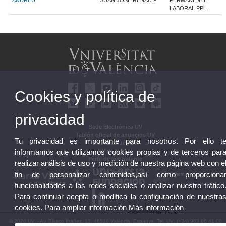
LABORAL PPL
Cookies y política de
privacidad
Sede Electrónica UV
Tablón oficial de anuncios UV
Tu privacidad es importante para nosotros. Por ello t
Plan Estratégico
UVintegridad
informamos que utilizamos cookies propias y de terceros par
Perfil de contratante
realizar análisis de uso y medición de nuestra página web con e
fin de personalizar contenidos,así como proporciona
funcionalidades a las redes sociales o analizar nuestro tráfico
Para continuar acepta o modifica la configuración de nuestra
cookies. Para ampliar información
Más información
© 2026 UV. - Av. Blasco Ibáñez, 13. 46010 València. Espanya. Tel. UV: (+34) 963 86 41 00