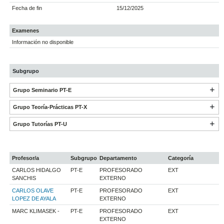
Fecha de fin
15/12/2025
Examenes
Información no disponible
Subgrupo
Grupo Seminario PT-E
Grupo Teoría-Prácticas PT-X
Grupo Tutorías PT-U
Profesor/a
Subgrupo
Departamento
Categoría
CARLOS HIDALGO
PT-E
PROFESORADO
EXT
SANCHIS
EXTERNO
CARLOS OLAVE
PT-E
PROFESORADO
EXT
LOPEZ DE AYALA
EXTERNO
MARC KLIMASEK -
PT-E
PROFESORADO
EXT
EXTERNO