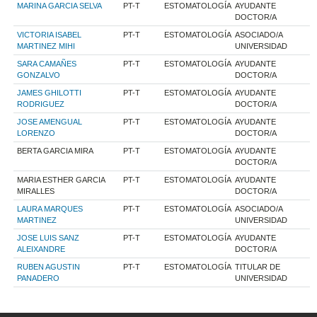
MARINA GARCIA SELVA
PT-T
ESTOMATOLOGÍA
AYUDANTE
DOCTOR/A
VICTORIA ISABEL
PT-T
ESTOMATOLOGÍA
ASOCIADO/A
MARTINEZ MIHI
UNIVERSIDAD
SARA CAMAÑES
PT-T
ESTOMATOLOGÍA
AYUDANTE
GONZALVO
DOCTOR/A
JAMES GHILOTTI
PT-T
ESTOMATOLOGÍA
AYUDANTE
RODRIGUEZ
DOCTOR/A
JOSE AMENGUAL
PT-T
ESTOMATOLOGÍA
AYUDANTE
LORENZO
DOCTOR/A
BERTA GARCIA MIRA
PT-T
ESTOMATOLOGÍA
AYUDANTE
DOCTOR/A
MARIA ESTHER GARCIA
PT-T
ESTOMATOLOGÍA
AYUDANTE
MIRALLES
DOCTOR/A
LAURA MARQUES
PT-T
ESTOMATOLOGÍA
ASOCIADO/A
MARTINEZ
UNIVERSIDAD
JOSE LUIS SANZ
PT-T
ESTOMATOLOGÍA
AYUDANTE
ALEIXANDRE
DOCTOR/A
RUBEN AGUSTIN
PT-T
ESTOMATOLOGÍA
TITULAR DE
PANADERO
UNIVERSIDAD