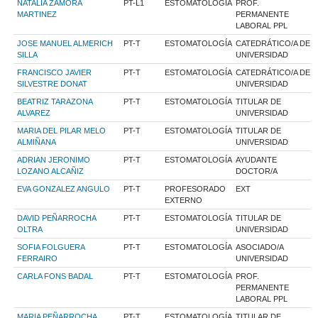
NATALIA ZAMORA
PT-L1
ESTOMATOLOGÍA
PROF.
MARTINEZ
PERMANENTE
LABORAL PPL
JOSE MANUEL ALMERICH
PT-T
ESTOMATOLOGÍA
CATEDRÁTICO/A DE
SILLA
UNIVERSIDAD
FRANCISCO JAVIER
PT-T
ESTOMATOLOGÍA
CATEDRÁTICO/A DE
SILVESTRE DONAT
UNIVERSIDAD
BEATRIZ TARAZONA
PT-T
ESTOMATOLOGÍA
TITULAR DE
ALVAREZ
UNIVERSIDAD
MARIA DEL PILAR MELO
PT-T
ESTOMATOLOGÍA
TITULAR DE
ALMIÑANA
UNIVERSIDAD
ADRIAN JERONIMO
PT-T
ESTOMATOLOGÍA
AYUDANTE
LOZANO ALCAÑIZ
DOCTOR/A
EVA GONZALEZ ANGULO
PT-T
PROFESORADO
EXT
EXTERNO
DAVID PEÑARROCHA
PT-T
ESTOMATOLOGÍA
TITULAR DE
OLTRA
UNIVERSIDAD
SOFIA FOLGUERA
PT-T
ESTOMATOLOGÍA
ASOCIADO/A
FERRAIRO
UNIVERSIDAD
CARLA FONS BADAL
PT-T
ESTOMATOLOGÍA
PROF.
PERMANENTE
LABORAL PPL
MARIA PEÑARROCHA
PT-T
ESTOMATOLOGÍA
TITULAR DE