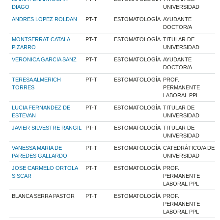
DIAGO
UNIVERSIDAD
ANDRES LOPEZ ROLDAN
PT-T
ESTOMATOLOGÍA
AYUDANTE
DOCTOR/A
MONTSERRAT CATALA
PT-T
ESTOMATOLOGÍA
TITULAR DE
PIZARRO
UNIVERSIDAD
VERONICA GARCIA SANZ
PT-T
ESTOMATOLOGÍA
AYUDANTE
DOCTOR/A
TERESA ALMERICH
PT-T
ESTOMATOLOGÍA
PROF.
TORRES
PERMANENTE
LABORAL PPL
LUCIA FERNANDEZ DE
PT-T
ESTOMATOLOGÍA
TITULAR DE
ESTEVAN
UNIVERSIDAD
JAVIER SILVESTRE RANGIL
PT-T
ESTOMATOLOGÍA
TITULAR DE
UNIVERSIDAD
VANESSA MARIA DE
PT-T
ESTOMATOLOGÍA
CATEDRÁTICO/A DE
PAREDES GALLARDO
UNIVERSIDAD
JOSE CARMELO ORTOLA
PT-T
ESTOMATOLOGÍA
PROF.
SISCAR
PERMANENTE
LABORAL PPL
BLANCA SERRA PASTOR
PT-T
ESTOMATOLOGÍA
PROF.
PERMANENTE
LABORAL PPL