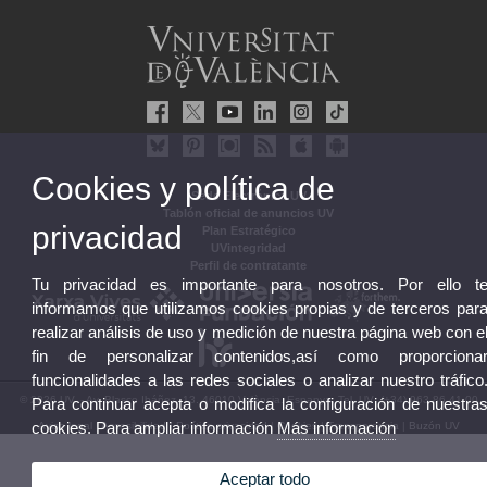
Cookies y política de
Sede Electrónica UV
Tablón oficial de anuncios UV
privacidad
Plan Estratégico
UVintegridad
Perfil de contratante
Tu privacidad es importante para nosotros. Por ello t
informamos que utilizamos cookies propias y de terceros par
realizar análisis de uso y medición de nuestra página web con e
fin de personalizar contenidos,así como proporciona
funcionalidades a las redes sociales o analizar nuestro tráfico
© 2026 UV. - Av. Blasco Ibáñez, 13. 46010 València. Espanya. Tel. UV: (+34) 963 86 41 00
Para continuar acepta o modifica la configuración de nuestra
cookies. Para ampliar información
Más información
Aviso legal
|
Accesibilidad
|
Política privacidad
|
Cookies
|
Transparencia
|
Buzón UV
Aceptar todo