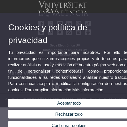
Cookies y política de
privacidad
Sede Electrónica UV
Tablón oficial de anuncios UV
Tu privacidad es importante para nosotros. Por ello t
Plan Estratégico
informamos que utilizamos cookies propias y de terceros par
UVintegridad
Perfil de contratante
realizar análisis de uso y medición de nuestra página web con e
fin de personalizar contenidos,así como proporciona
funcionalidades a las redes sociales o analizar nuestro tráfico
Para continuar acepta o modifica la configuración de nuestra
cookies. Para ampliar información
Más información
© 2026 UV. - Av. Blasco Ibáñez, 13. 46010 València. Espanya. Tel. UV: (+34) 963 86 41 00
Aceptar todo
Aviso legal
|
Accesibilidad
|
Política privacidad
|
Cookies
|
Transparencia
|
Buzón UV
Rechazar todo
Configurar cookies