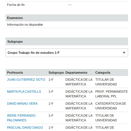
Fecha de fin
---
Examenes
Información no disponible
Subgrupo
Grupo Trabajo fin de estudios 1-F
Profesor/a
Subgrupo
Departamento
Categoría
JUAN GUTIERREZ SOTO
1-F
DIDÁCTICA DE LA
TITULAR DE
MATEMÁTICA
UNIVERSIDAD
MARTA PLA CASTELLS
1-F
DIDÁCTICA DE LA
PROF. PERMANENTE
MATEMÁTICA
LABORAL PPL
DAVID ARNAU VERA
1-F
DIDÁCTICA DE LA
CATEDRÁTICO/A DE
MATEMÁTICA
UNIVERSIDAD
IRENE FERRANDO
1-F
DIDÁCTICA DE LA
TITULAR DE
PALOMARES
MATEMÁTICA
UNIVERSIDAD
PASCUAL DAVID DIAGO
1-F
DIDÁCTICA DE LA
TITULAR DE