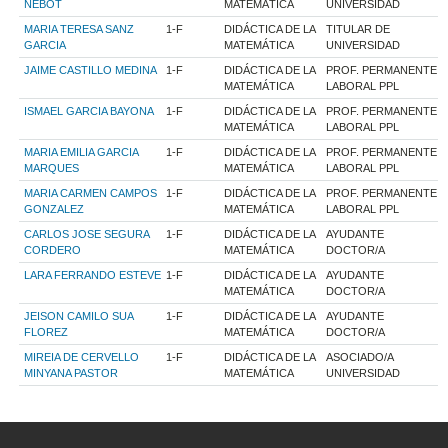
NEBOT
MATEMÁTICA
UNIVERSIDAD
MARIA TERESA SANZ
1-F
DIDÁCTICA DE LA
TITULAR DE
GARCIA
MATEMÁTICA
UNIVERSIDAD
JAIME CASTILLO MEDINA
1-F
DIDÁCTICA DE LA
PROF. PERMANENTE
MATEMÁTICA
LABORAL PPL
ISMAEL GARCIA BAYONA
1-F
DIDÁCTICA DE LA
PROF. PERMANENTE
MATEMÁTICA
LABORAL PPL
MARIA EMILIA GARCIA
1-F
DIDÁCTICA DE LA
PROF. PERMANENTE
MARQUES
MATEMÁTICA
LABORAL PPL
MARIA CARMEN CAMPOS
1-F
DIDÁCTICA DE LA
PROF. PERMANENTE
GONZALEZ
MATEMÁTICA
LABORAL PPL
CARLOS JOSE SEGURA
1-F
DIDÁCTICA DE LA
AYUDANTE
CORDERO
MATEMÁTICA
DOCTOR/A
LARA FERRANDO ESTEVE
1-F
DIDÁCTICA DE LA
AYUDANTE
MATEMÁTICA
DOCTOR/A
JEISON CAMILO SUA
1-F
DIDÁCTICA DE LA
AYUDANTE
FLOREZ
MATEMÁTICA
DOCTOR/A
MIREIA DE CERVELLO
1-F
DIDÁCTICA DE LA
ASOCIADO/A
MINYANA PASTOR
MATEMÁTICA
UNIVERSIDAD