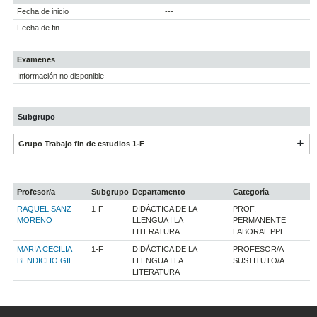
Fecha de inicio
---
Fecha de fin
---
Examenes
Información no disponible
Subgrupo
Grupo Trabajo fin de estudios 1-F
Profesor/a
Subgrupo
Departamento
Categoría
RAQUEL SANZ
1-F
DIDÁCTICA DE LA
PROF.
MORENO
LLENGUA I LA
PERMANENTE
LITERATURA
LABORAL PPL
MARIA CECILIA
1-F
DIDÁCTICA DE LA
PROFESOR/A
BENDICHO GIL
LLENGUA I LA
SUSTITUTO/A
LITERATURA