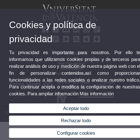
Cookies y política de
privacidad
Tu privacidad es importante para nosotros. Por ello t
Sede Electrónica UV
informamos que utilizamos cookies propias y de terceros par
Tablón oficial de anuncios UV
Plan Estratégico
realizar análisis de uso y medición de nuestra página web con e
UVintegridad
fin de personalizar contenidos,así como proporciona
Perfil de contratante
funcionalidades a las redes sociales o analizar nuestro tráfico
Para continuar acepta o modifica la configuración de nuestra
cookies. Para ampliar información
Más información
Aceptar todo
© 2026 UV. - Av. Blasco Ibáñez, 13. 46010 València. Espanya. Tel. UV: (+34) 963 86 41 00
Aviso legal
|
Accesibilidad
|
Política privacidad
|
Cookies
|
Transparencia
|
Buzón UV
Rechazar todo
Configurar cookies