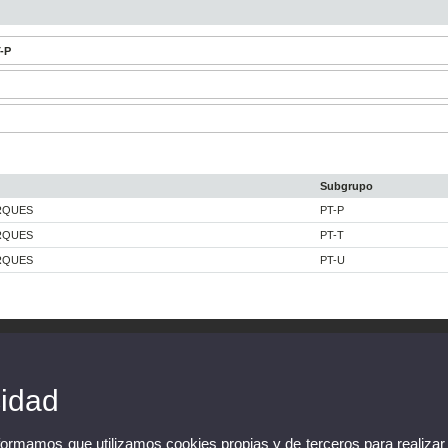
T-P
Subgrupo
ARQUES
PT-P
ARQUES
PT-T
ARQUES
PT-U
cidad
nformamos que utilizamos cookies propias y de terceros para realizar