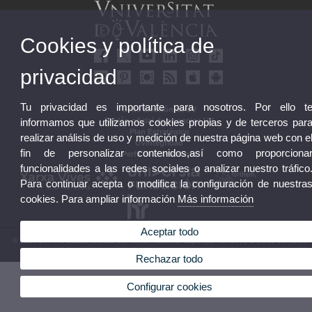
Cookies y política de
privacidad
Tu privacidad es importante para nosotros. Por ello t
Sede Electrónica UV
informamos que utilizamos cookies propias y de terceros par
Tablón oficial de anuncios UV
Plan Estratégico
realizar análisis de uso y medición de nuestra página web con e
UVintegridad
fin de personalizar contenidos,así como proporciona
Perfil de contratante
funcionalidades a las redes sociales o analizar nuestro tráfico
Para continuar acepta o modifica la configuración de nuestra
cookies. Para ampliar información
Más información
Aceptar todo
© 2026 UV. - Av. Blasco Ibáñez, 13. 46010 València. Espanya. Tel. UV: (+34) 963 86 41 00
Aviso legal
|
Accesibilidad
|
Política privacidad
|
Cookies
|
Transparencia
|
Buzón UV
Rechazar todo
Configurar cookies