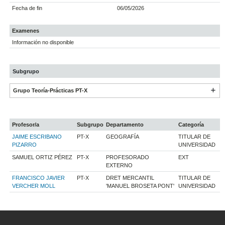
Fecha de fin
06/05/2026
Examenes
Información no disponible
Subgrupo
Grupo Teoría-Prácticas PT-X
Profesor/a
Subgrupo
Departamento
Categoría
JAIME ESCRIBANO
PT-X
GEOGRAFÍA
TITULAR DE
PIZARRO
UNIVERSIDAD
SAMUEL ORTIZ PÉREZ
PT-X
PROFESORADO
EXT
EXTERNO
FRANCISCO JAVIER
PT-X
DRET MERCANTIL
TITULAR DE
VERCHER MOLL
'MANUEL BROSETA PONT'
UNIVERSIDAD