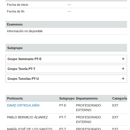
Fecha de inicio
---
Fecha de fin
---
Examenes
Información no disponible
Subgrupo
Grupo Seminario PT-E
Grupo Teoría PT-T
Grupo Tutorías PT-U
Profesor/a
Subgrupo
Departamento
Categoría
DAVID ORTEGA JAÉN
PT-E
PROFESORADO
EXT
EXTERNO
PABLO BERMEJO ÁLVAREZ
PT-T
PROFESORADO
EXT
EXTERNO
MARÍA JOSÉ DE LOS SANTOS
PT-T
PROFESORADO
EXT