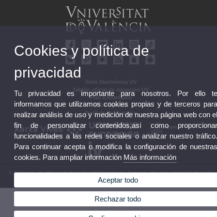
Cookies y política de
privacidad
Sede Electrónica UV
Tablón oficial de anuncios UV
Tu privacidad es importante para nosotros. Por ello t
Plan Estratégico
informamos que utilizamos cookies propias y de terceros par
UVintegridad
Perfil de contratante
realizar análisis de uso y medición de nuestra página web con e
fin de personalizar contenidos,así como proporciona
funcionalidades a las redes sociales o analizar nuestro tráfico
Para continuar acepta o modifica la configuración de nuestra
cookies. Para ampliar información
Más información
© 2026 UV. - Av. Blasco Ibáñez, 13. 46010 València. Espanya. Tel. UV: (+34) 963 86 41 00
Aceptar todo
Aviso legal
|
Accesibilidad
|
Política privacidad
|
Cookies
|
Transparencia
|
Buzón UV
Rechazar todo