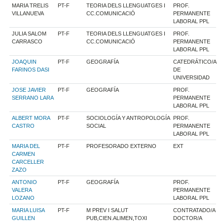
MARIA TRELIS
PT-F
TEORIA DELS LLENGUATGES I
PROF.
VILLANUEVA
CC.COMUNICACIÓ
PERMANENTE
LABORAL PPL
JULIA SALOM
PT-F
TEORIA DELS LLENGUATGES I
PROF.
CARRASCO
CC.COMUNICACIÓ
PERMANENTE
LABORAL PPL
JOAQUIN
PT-F
GEOGRAFÍA
CATEDRÁTICO/A
FARINOS DASI
DE
UNIVERSIDAD
JOSE JAVIER
PT-F
GEOGRAFÍA
PROF.
SERRANO LARA
PERMANENTE
LABORAL PPL
ALBERT MORA
PT-F
SOCIOLOGÍA Y ANTROPOLOGÍA
PROF.
CASTRO
SOCIAL
PERMANENTE
LABORAL PPL
MARIA DEL
PT-F
PROFESORADO EXTERNO
EXT
CARMEN
CARCELLER
ZAZO
ANTONIO
PT-F
GEOGRAFÍA
PROF.
VALERA
PERMANENTE
LOZANO
LABORAL PPL
MARIA LUISA
PT-F
M PREV I SALUT
CONTRATADO/A
GUILLEN
PUB,CIEN.ALIMEN,TOXI
DOCTOR/A