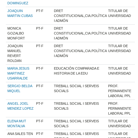
DOMINGUEZ
JOAQUIN
PT-F
DRET
TITULAR DE
MARTIN CUBAS
CONSTITUCIONAL,CIA.POLÍTICA
UNIVERSIDAD
I ADMÓN
MONICA
PT-F
DRET
TITULAR DE
GOZALBO
CONSTITUCIONAL,CIA.POLÍTICA
UNIVERSIDAD
MONFORT
I ADMÓN
JOAQUIN
PT-F
DRET
TITULAR DE
MANUEL
CONSTITUCIONAL,CIA.POLÍTICA
UNIVERSIDAD
REVERT
I ADMÓN
ROLDAN
MARIA JESUS
PT-F
EDUCACIÓN COMPARADA E
TITULAR DE
MARTINEZ
HISTORIA DE LA EDU
UNIVERSIDAD
USARRALDE
SERGIO BELDA
PT-F
TREBALL SOCIAL I SERVEIS
PROF.
MIQUEL
SOCIALS
PERMANENTE
LABORAL PPL
ANGEL JOEL
PT-F
TREBALL SOCIAL I SERVEIS
PROF.
MENDEZ LOPEZ
SOCIALS
PERMANENTE
LABORAL PPL
ELENA MUT
PT-F
TREBALL SOCIAL I SERVEIS
TITULAR DE
MONTALVA
SOCIALS
UNIVERSIDAD
ANA SALES TEN
PT-F
TREBALL SOCIAL I SERVEIS
TITULAR DE