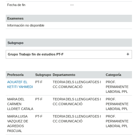
Fecha de fin
---
Examenes
Información no disponible
Subgrupo
Grupo Trabajo fin de estudios PT-F
Profesor/a
Subgrupo
Departamento
Categoría
AOUATEF EL
PT-F
TEORIA DELS LLENGUATGES I
PROF.
KETITI YAHMEDI
CC.COMUNICACIÓ
PERMANENTE
LABORAL PPL
MARIA DEL
PT-F
TEORIA DELS LLENGUATGES I
PROF.
CARMEN
CC.COMUNICACIÓ
PERMANENTE
LLORET CATALA
LABORAL PPL
MARIA LUISA
PT-F
TEORIA DELS LLENGUATGES I
PROF.
VAZQUEZ DE
CC.COMUNICACIÓ
PERMANENTE
AGREDOS
LABORAL PPL
PASCUAL