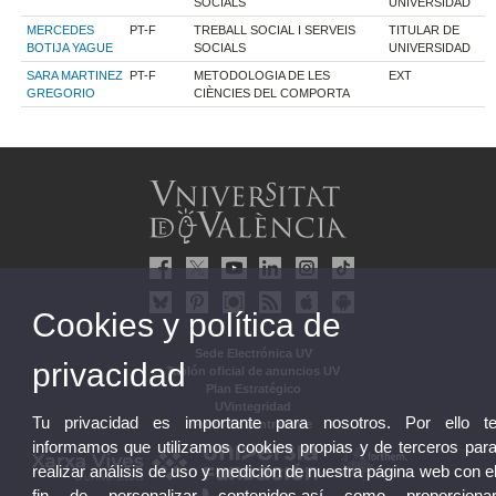
SOCIALS
UNIVERSIDAD
MERCEDES
PT-F
TREBALL SOCIAL I SERVEIS
TITULAR DE
BOTIJA YAGUE
SOCIALS
UNIVERSIDAD
SARA MARTINEZ
PT-F
METODOLOGIA DE LES
EXT
GREGORIO
CIÈNCIES DEL COMPORTA
Cookies y política de
Sede Electrónica UV
privacidad
Tablón oficial de anuncios UV
Plan Estratégico
UVintegridad
Tu privacidad es importante para nosotros. Por ello t
Perfil de contratante
informamos que utilizamos cookies propias y de terceros par
realizar análisis de uso y medición de nuestra página web con e
fin de personalizar contenidos,así como proporciona