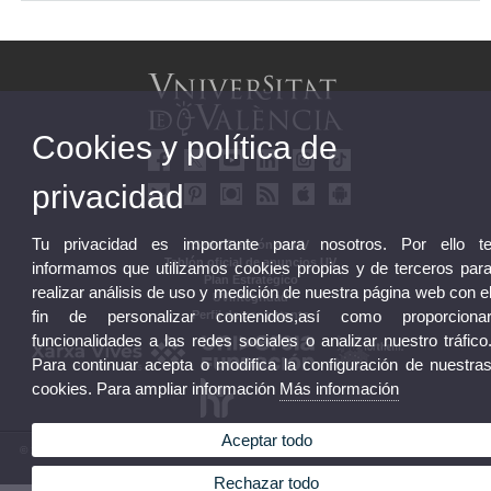
Cookies y política de
privacidad
Tu privacidad es importante para nosotros. Por ello t
Sede Electrónica UV
Tablón oficial de anuncios UV
informamos que utilizamos cookies propias y de terceros par
Plan Estratégico
realizar análisis de uso y medición de nuestra página web con e
UVintegridad
fin de personalizar contenidos,así como proporciona
Perfil de contratante
funcionalidades a las redes sociales o analizar nuestro tráfico
Para continuar acepta o modifica la configuración de nuestra
cookies. Para ampliar información
Más información
Aceptar todo
© 2026 UV. - Av. Blasco Ibáñez, 13. 46010 València. Espanya. Tel. UV: (+34) 963 86 41 00
Aviso legal
|
Accesibilidad
|
Política privacidad
|
Cookies
|
Transparencia
|
Buzón UV
Rechazar todo