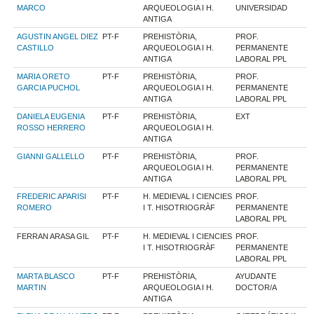
MARCO
ARQUEOLOGIA I H.
UNIVERSIDAD
ANTIGA
AGUSTIN ANGEL DIEZ
PT-F
PREHISTÒRIA,
PROF.
CASTILLO
ARQUEOLOGIA I H.
PERMANENTE
ANTIGA
LABORAL PPL
MARIA ORETO
PT-F
PREHISTÒRIA,
PROF.
GARCIA PUCHOL
ARQUEOLOGIA I H.
PERMANENTE
ANTIGA
LABORAL PPL
DANIELA EUGENIA
PT-F
PREHISTÒRIA,
EXT
ROSSO HERRERO
ARQUEOLOGIA I H.
ANTIGA
GIANNI GALLELLO
PT-F
PREHISTÒRIA,
PROF.
ARQUEOLOGIA I H.
PERMANENTE
ANTIGA
LABORAL PPL
FREDERIC APARISI
PT-F
H. MEDIEVAL I CIENCIES
PROF.
ROMERO
I T. HISOTRIOGRÀF
PERMANENTE
LABORAL PPL
FERRAN ARASA GIL
PT-F
H. MEDIEVAL I CIENCIES
PROF.
I T. HISOTRIOGRÀF
PERMANENTE
LABORAL PPL
MARTA BLASCO
PT-F
PREHISTÒRIA,
AYUDANTE
MARTIN
ARQUEOLOGIA I H.
DOCTOR/A
ANTIGA