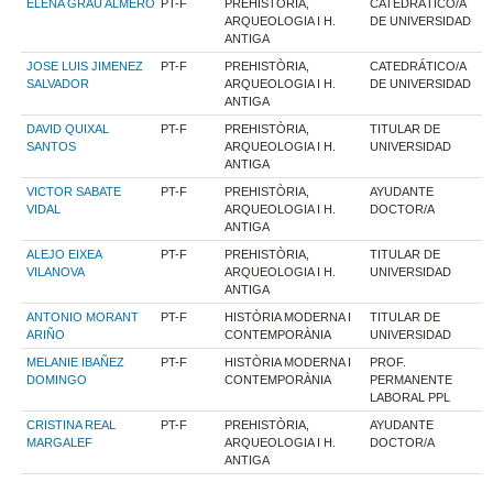
ELENA GRAU ALMERO
PT-F
PREHISTÒRIA,
CATEDRÁTICO/A
ARQUEOLOGIA I H.
DE UNIVERSIDAD
ANTIGA
JOSE LUIS JIMENEZ
PT-F
PREHISTÒRIA,
CATEDRÁTICO/A
SALVADOR
ARQUEOLOGIA I H.
DE UNIVERSIDAD
ANTIGA
DAVID QUIXAL
PT-F
PREHISTÒRIA,
TITULAR DE
SANTOS
ARQUEOLOGIA I H.
UNIVERSIDAD
ANTIGA
VICTOR SABATE
PT-F
PREHISTÒRIA,
AYUDANTE
VIDAL
ARQUEOLOGIA I H.
DOCTOR/A
ANTIGA
ALEJO EIXEA
PT-F
PREHISTÒRIA,
TITULAR DE
VILANOVA
ARQUEOLOGIA I H.
UNIVERSIDAD
ANTIGA
ANTONIO MORANT
PT-F
HISTÒRIA MODERNA I
TITULAR DE
ARIÑO
CONTEMPORÀNIA
UNIVERSIDAD
MELANIE IBAÑEZ
PT-F
HISTÒRIA MODERNA I
PROF.
DOMINGO
CONTEMPORÀNIA
PERMANENTE
LABORAL PPL
CRISTINA REAL
PT-F
PREHISTÒRIA,
AYUDANTE
MARGALEF
ARQUEOLOGIA I H.
DOCTOR/A
ANTIGA