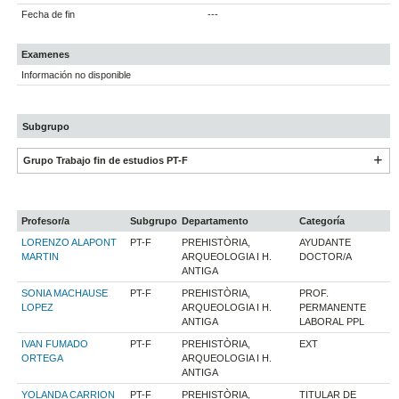
Fecha de fin
---
Examenes
Información no disponible
Subgrupo
Grupo Trabajo fin de estudios PT-F
Profesor/a
Subgrupo
Departamento
Categoría
LORENZO ALAPONT
PT-F
PREHISTÒRIA,
AYUDANTE
MARTIN
ARQUEOLOGIA I H.
DOCTOR/A
ANTIGA
SONIA MACHAUSE
PT-F
PREHISTÒRIA,
PROF.
LOPEZ
ARQUEOLOGIA I H.
PERMANENTE
ANTIGA
LABORAL PPL
IVAN FUMADO
PT-F
PREHISTÒRIA,
EXT
ORTEGA
ARQUEOLOGIA I H.
ANTIGA
YOLANDA CARRION
PT-F
PREHISTÒRIA,
TITULAR DE