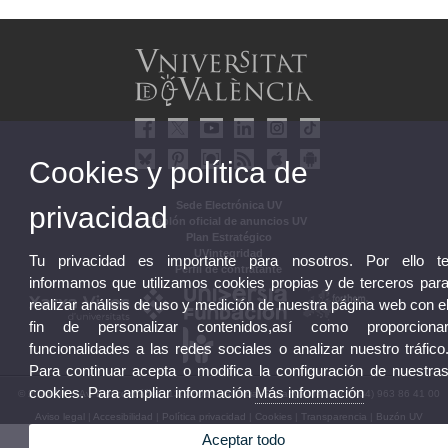
Cookies y política de
Sede Electrónica UV
privacidad
Tablón oficial de anuncios UV
Plan Estratégico
UVintegridad
Tu privacidad es importante para nosotros. Por ello t
Perfil de contratante
informamos que utilizamos cookies propias y de terceros par
realizar análisis de uso y medición de nuestra página web con e
fin de personalizar contenidos,así como proporciona
funcionalidades a las redes sociales o analizar nuestro tráfico
Para continuar acepta o modifica la configuración de nuestra
cookies. Para ampliar información
Más información
© 2026 UV. - Av. Blasco Ibáñez, 13. 46010 València. Espanya. Tel. UV: (+34) 963 86 41 00
Aviso legal
|
Accesibilidad
|
Política privacidad
|
Cookies
|
Transparencia
|
Buzón UV
Aceptar todo