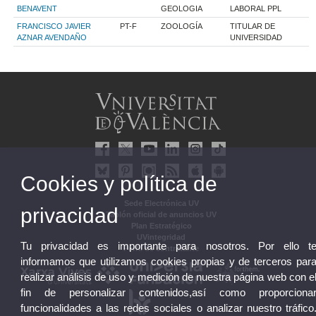
BENAVENT
GEOLOGIA
LABORAL PPL
FRANCISCO JAVIER
PT-F
ZOOLOGÍA
TITULAR DE
AZNAR AVENDAÑO
UNIVERSIDAD
Cookies y política de
Sede Electrónica UV
privacidad
Tablón oficial de anuncios UV
Plan Estratégico
UVintegridad
Tu privacidad es importante para nosotros. Por ello t
Perfil de contratante
informamos que utilizamos cookies propias y de terceros par
realizar análisis de uso y medición de nuestra página web con e
fin de personalizar contenidos,así como proporciona
funcionalidades a las redes sociales o analizar nuestro tráfico