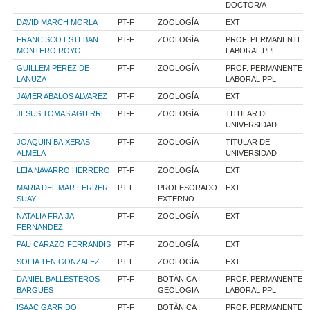
DOCTOR/A
DAVID MARCH MORLA
PT-F
ZOOLOGÍA
EXT
FRANCISCO ESTEBAN
PT-F
ZOOLOGÍA
PROF. PERMANENTE
MONTERO ROYO
LABORAL PPL
GUILLEM PEREZ DE
PT-F
ZOOLOGÍA
PROF. PERMANENTE
LANUZA
LABORAL PPL
JAVIER ABALOS ALVAREZ
PT-F
ZOOLOGÍA
EXT
JESUS TOMAS AGUIRRE
PT-F
ZOOLOGÍA
TITULAR DE
UNIVERSIDAD
JOAQUIN BAIXERAS
PT-F
ZOOLOGÍA
TITULAR DE
ALMELA
UNIVERSIDAD
LEIA NAVARRO HERRERO
PT-F
ZOOLOGÍA
EXT
MARIA DEL MAR FERRER
PT-F
PROFESORADO
EXT
SUAY
EXTERNO
NATALIA FRAIJA
PT-F
ZOOLOGÍA
EXT
FERNANDEZ
PAU CARAZO FERRANDIS
PT-F
ZOOLOGÍA
EXT
SOFIA TEN GONZALEZ
PT-F
ZOOLOGÍA
EXT
DANIEL BALLESTEROS
PT-F
BOTÀNICA I
PROF. PERMANENTE
BARGUES
GEOLOGIA
LABORAL PPL
ISAAC GARRIDO
PT-F
BOTÀNICA I
PROF. PERMANENTE