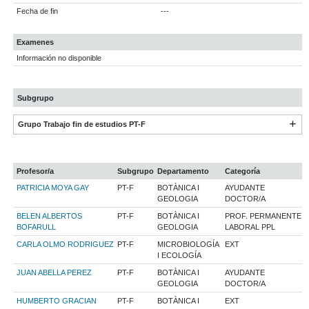
Fecha de fin
---
Examenes
Información no disponible
Subgrupo
Grupo Trabajo fin de estudios PT-F
Profesor/a
Subgrupo
Departamento
Categoría
PATRICIA MOYA GAY
PT-F
BOTÀNICA I
AYUDANTE
GEOLOGIA
DOCTOR/A
BELEN ALBERTOS
PT-F
BOTÀNICA I
PROF. PERMANENTE
BOFARULL
GEOLOGIA
LABORAL PPL
CARLA OLMO RODRIGUEZ
PT-F
MICROBIOLOGÍA
EXT
I ECOLOGÍA
JUAN ABELLA PEREZ
PT-F
BOTÀNICA I
AYUDANTE
GEOLOGIA
DOCTOR/A
HUMBERTO GRACIAN
PT-F
BOTÀNICA I
EXT