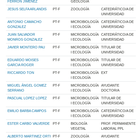
FERRON JIMENEZ
GEOLOGIA
JESUS SELFA ARLANDIS
PT-F
ZOOLOGÍA
CATEDRÁTICO/A DE
UNIVERSIDAD
ANTONIO CAMACHO
PT-F
MICROBIOLOGÍA
CATEDRÁTICO/A DE
GONZALEZ
I ECOLOGÍA
UNIVERSIDAD
JUAN SALVADOR
PT-F
MICROBIOLOGÍA
CATEDRÁTICO/A DE
MONROS GONZALEZ
I ECOLOGÍA
UNIVERSIDAD
JAVIER MONTERO PAU
PT-F
MICROBIOLOGÍA
TITULAR DE
I ECOLOGÍA
UNIVERSIDAD
EDUARDO MOISES
PT-F
MICROBIOLOGÍA
TITULAR DE
GARCIA ROGER
I ECOLOGÍA
UNIVERSIDAD
RICCARDO TON
PT-F
MICROBIOLOGÍA
EXT
I ECOLOGÍA
MIGUEL ÁNGEL GOMEZ
PT-F
MICROBIOLOGÍA
AYUDANTE
SERRANO
I ECOLOGÍA
DOCTOR/A
PASCUAL LOPEZ LOPEZ
PT-F
MICROBIOLOGÍA
TITULAR DE
I ECOLOGÍA
UNIVERSIDAD
EMILIO BARBA CAMPOS
PT-F
MICROBIOLOGÍA
CATEDRÁTICO/A DE
I ECOLOGÍA
UNIVERSIDAD
ESTER CARBO VALVERDE
PT-F
BIOLOGÍA
PROF. PERMANENTE
VEGETAL
LABORAL PPL
ALBERTO MARTINEZ ORTI
PT-F
ZOOLOGÍA
AYUDANTE