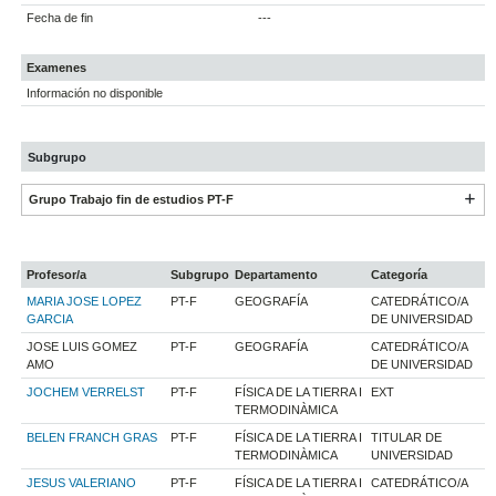
Fecha de fin
---
Examenes
Información no disponible
Subgrupo
Grupo Trabajo fin de estudios PT-F
Profesor/a
Subgrupo
Departamento
Categoría
MARIA JOSE LOPEZ
PT-F
GEOGRAFÍA
CATEDRÁTICO/A
GARCIA
DE UNIVERSIDAD
JOSE LUIS GOMEZ
PT-F
GEOGRAFÍA
CATEDRÁTICO/A
AMO
DE UNIVERSIDAD
JOCHEM VERRELST
PT-F
FÍSICA DE LA TIERRA I
EXT
TERMODINÀMICA
BELEN FRANCH GRAS
PT-F
FÍSICA DE LA TIERRA I
TITULAR DE
TERMODINÀMICA
UNIVERSIDAD
JESUS VALERIANO
PT-F
FÍSICA DE LA TIERRA I
CATEDRÁTICO/A