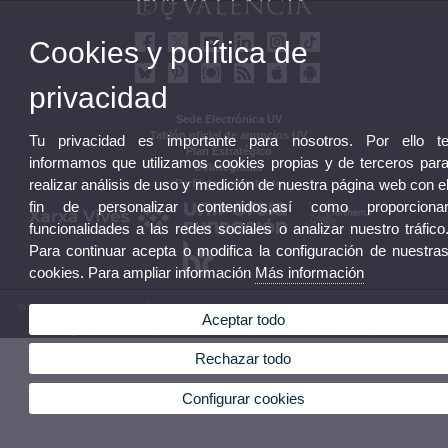
Cookies y política de
privacidad
Sede Electrónica UV
Tablón oficial de anuncios UV
Tu privacidad es importante para nosotros. Por ello t
Plan Estratégico
informamos que utilizamos cookies propias y de terceros par
UVintegridad
realizar análisis de uso y medición de nuestra página web con e
Perfil de contratante
fin de personalizar contenidos,así como proporciona
funcionalidades a las redes sociales o analizar nuestro tráfico
Para continuar acepta o modifica la configuración de nuestra
cookies. Para ampliar información
Más información
© 2026 UV. - Av. Blasco Ibáñez, 13. 46010 València. Espanya. Tel. UV: (+34) 963 86 41 00
Aceptar todo
Aviso legal
|
Accesibilidad
|
Política privacidad
|
Cookies
|
Transparencia
|
Buzón UV
Rechazar todo
Configurar cookies