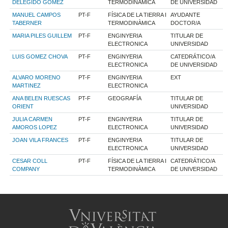
DELEGIDO GOMEZ
TERMODINÀMICA
DE UNIVERSIDAD
MANUEL CAMPOS
PT-F
FÍSICA DE LA TIERRA I
AYUDANTE
TABERNER
TERMODINÀMICA
DOCTOR/A
MARIA PILES GUILLEM
PT-F
ENGINYERIA
TITULAR DE
ELECTRONICA
UNIVERSIDAD
LUIS GOMEZ CHOVA
PT-F
ENGINYERIA
CATEDRÁTICO/A
ELECTRONICA
DE UNIVERSIDAD
ALVARO MORENO
PT-F
ENGINYERIA
EXT
MARTINEZ
ELECTRONICA
ANA BELEN RUESCAS
PT-F
GEOGRAFÍA
TITULAR DE
ORIENT
UNIVERSIDAD
JULIA CARMEN
PT-F
ENGINYERIA
TITULAR DE
AMOROS LOPEZ
ELECTRONICA
UNIVERSIDAD
JOAN VILA FRANCES
PT-F
ENGINYERIA
TITULAR DE
ELECTRONICA
UNIVERSIDAD
CESAR COLL
PT-F
FÍSICA DE LA TIERRA I
CATEDRÁTICO/A
COMPANY
TERMODINÀMICA
DE UNIVERSIDAD