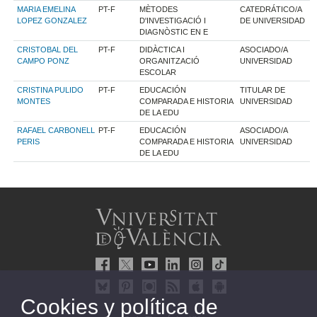
MARIA EMELINA
PT-F
MÈTODES
CATEDRÁTICO/A
LOPEZ GONZALEZ
D'INVESTIGACIÓ I
DE UNIVERSIDAD
DIAGNÒSTIC EN E
CRISTOBAL DEL
PT-F
DIDÀCTICA I
ASOCIADO/A
CAMPO PONZ
ORGANITZACIÓ
UNIVERSIDAD
ESCOLAR
CRISTINA PULIDO
PT-F
EDUCACIÓN
TITULAR DE
MONTES
COMPARADA E HISTORIA
UNIVERSIDAD
DE LA EDU
RAFAEL CARBONELL
PT-F
EDUCACIÓN
ASOCIADO/A
PERIS
COMPARADA E HISTORIA
UNIVERSIDAD
DE LA EDU
Cookies y política de