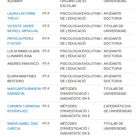
ALEMANY
ORGANITZACIÓ
UNIVERSIDAD
ESCOLAR
LAURA LACOMBA
PT-F
PSICOLOGIA EVOLUTIVA I
AYUDANTE
TREJO
DE L'EDUCACIÓ
DOCTOR/A
VICENTE JAVIER
PT-F
PSICOLOGIA EVOLUTIVA I
TITULAR DE
MORELL MENGUAL
DE L'EDUCACIÓ
UNIVERSIDAD
PATRICIA PEREZ
PT-F
PSICOLOGIA EVOLUTIVA I
AYUDANTE
FUSTER
DE L'EDUCACIÓ
DOCTOR/A
LUCIA INMACULADA
PT-F
PSICOLOGIA EVOLUTIVA I
AYUDANTE
LLINARES INSA
DE L'EDUCACIÓ
DOCTOR/A
ANDRES PAYA RICO
PT-F
PSICOLOGIA EVOLUTIVA I
AYUDANTE
DE L'EDUCACIÓ
DOCTOR/A
ELVIRA MARTINEZ
PT-F
PSICOLOGIA EVOLUTIVA I
AYUDANTE
BESTEIRO
DE L'EDUCACIÓ
DOCTOR/A
MARGARITA BAKIEVA
PT-F
MÈTODES
TITULAR DE
KARIMOVA
D'INVESTIGACIÓ I
UNIVERSIDAD
DIAGNÒSTIC EN E
CARMEN CARMONA
PT-F
MÈTODES
CATEDRÁTICO/A
RODRIGUEZ
D'INVESTIGACIÓ I
DE UNIVERSIDAD
DIAGNÒSTIC EN E
MARIA ISABEL DIAZ
PT-F
MÈTODES
TITULAR DE
GARCIA
D'INVESTIGACIÓ I
UNIVERSIDAD
DIAGNÒSTIC EN E