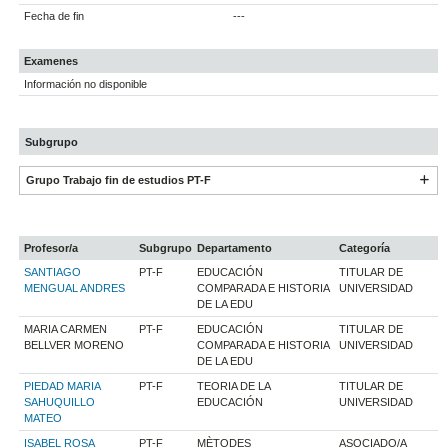
Fecha de fin
---
Examenes
Información no disponible
Subgrupo
Grupo Trabajo fin de estudios PT-F
Profesor/a
Subgrupo
Departamento
Categoría
SANTIAGO
PT-F
EDUCACIÓN
TITULAR DE
MENGUAL ANDRES
COMPARADA E HISTORIA
UNIVERSIDAD
DE LA EDU
MARIA CARMEN
PT-F
EDUCACIÓN
TITULAR DE
BELLVER MORENO
COMPARADA E HISTORIA
UNIVERSIDAD
DE LA EDU
PIEDAD MARIA
PT-F
TEORIA DE LA
TITULAR DE
SAHUQUILLO
EDUCACIÓN
UNIVERSIDAD
MATEO
ISABEL ROSA
PT-F
MÈTODES
ASOCIADO/A