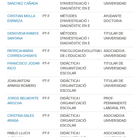
SANCHEZ CAÑADA
D'INVESTIGACIÓ I
UNIVERSIDAD
DIAGNÒSTIC EN E
CRISTIAN MOLLA
PT-F
MÈTODES
AYUDANTE
ESPARZA
D'INVESTIGACIÓ I
DOCTOR/A
DIAGNÒSTIC EN E
GENOVEVA RAMOS
PT-F
MÈTODES
TITULAR DE
SANTANA
D'INVESTIGACIÓ I
UNIVERSIDAD
DIAGNÒSTIC EN E
PATRICIA MARIA
PT-F
PSICOLOGIA EVOLUTIVA I
ASOCIADO/A
CORREA GHISAYS
DE L'EDUCACIÓ
UNIVERSIDAD
FRANCISCO JODAR
PT-F
DIDÀCTICA I
TITULAR DE
RICO
ORGANITZACIÓ
UNIVERSIDAD
ESCOLAR
JOAN ANTONI
PT-F
DIDÀCTICA I
TITULAR DE
APARISI ROMERO
ORGANITZACIÓ
UNIVERSIDAD
ESCOLAR
JORGE BELMONTE
PT-F
DIDÀCTICA I
PROF.
AROCHA
ORGANITZACIÓ
PERMANENTE
ESCOLAR
LABORAL PPL
CRISTINA SALES
PT-F
DIDÀCTICA I
ASOCIADO/A
ARASA
ORGANITZACIÓ
UNIVERSIDAD
ESCOLAR
PABLO LLUCH
PT-F
DIDÀCTICA I
ASOCIADO/A