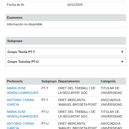
Fecha de fin
16/12/2025
Examenes
Información no disponible
Subgrupo
Grupo Teoría PT-T
Grupo Tutorías PT-U
Profesor/a
Subgrupo
Departamento
Categoría
MARIA JOSE
PT-T
DRET DEL TREBALL I DE
TITULAR DE
ARADILLA MARQUES
LA SEGURITAT SOC
UNIVERSIDAD
ANTONIO CIVERA
PT-T
DRET MERCANTIL
ASOCIADO/A
GARCIA
'MANUEL BROSETA PONT'
UNIVERSIDAD
MARIA JOSE
PT-U
DRET DEL TREBALL I DE
TITULAR DE
ARADILLA MARQUES
LA SEGURITAT SOC
UNIVERSIDAD
ANTONIO CIVERA
PT-U
DRET MERCANTIL
ASOCIADO/A
GARCIA
'MANUEL BROSETA PONT'
UNIVERSIDAD