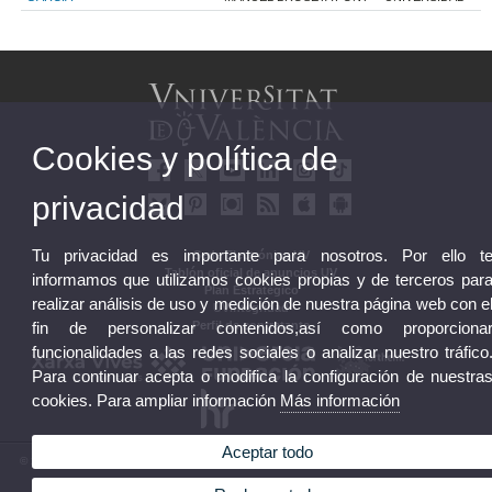
Cookies y política de
privacidad
Tu privacidad es importante para nosotros. Por ello t
Sede Electrónica UV
Tablón oficial de anuncios UV
informamos que utilizamos cookies propias y de terceros par
Plan Estratégico
realizar análisis de uso y medición de nuestra página web con e
UVintegridad
Perfil de contratante
fin de personalizar contenidos,así como proporciona
funcionalidades a las redes sociales o analizar nuestro tráfico
Para continuar acepta o modifica la configuración de nuestra
cookies. Para ampliar información
Más información
Aceptar todo
© 2026 UV. - Av. Blasco Ibáñez, 13. 46010 València. Espanya. Tel. UV: (+34) 963 86 41 00
Aviso legal
|
Accesibilidad
|
Política privacidad
|
Cookies
|
Transparencia
|
Buzón UV