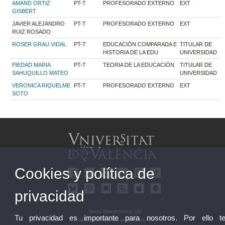
AMAND ORTIZ
PT-T
PROFESORADO EXTERNO
EXT
GISBERT
JAVIER ALEJANDRO
PT-T
PROFESORADO EXTERNO
EXT
RUIZ ROSADO
ROSER GRAU VIDAL
PT-T
EDUCACIÓN COMPARADA E
TITULAR DE
HISTORIA DE LA EDU
UNIVERSIDAD
PIEDAD MARIA
PT-T
TEORIA DE LA EDUCACIÓN
TITULAR DE
SAHUQUILLO MATEO
UNIVERSIDAD
VERONICA RIQUELME
PT-T
PROFESORADO EXTERNO
EXT
SOTO
Cookies y política de
privacidad
Sede Electrónica UV
Tu privacidad es importante para nosotros. Por ello t
Tablón oficial de anuncios UV