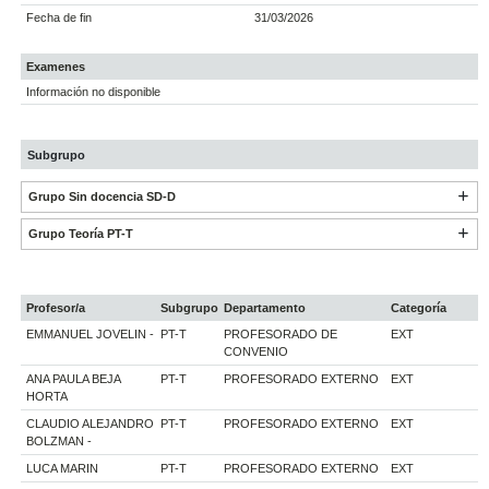
Fecha de fin
31/03/2026
Examenes
Información no disponible
Subgrupo
Grupo Sin docencia SD-D
Grupo Teoría PT-T
Profesor/a
Subgrupo
Departamento
Categoría
EMMANUEL JOVELIN -
PT-T
PROFESORADO DE
EXT
CONVENIO
ANA PAULA BEJA
PT-T
PROFESORADO EXTERNO
EXT
HORTA
CLAUDIO ALEJANDRO
PT-T
PROFESORADO EXTERNO
EXT
BOLZMAN -
LUCA MARIN
PT-T
PROFESORADO EXTERNO
EXT