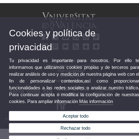
Cookies y política de
privacidad
Tu privacidad es importante para nosotros. Por ello t
Sede Electrónica UV
Tablón oficial de anuncios UV
informamos que utilizamos cookies propias y de terceros par
Plan Estratégico
realizar análisis de uso y medición de nuestra página web con e
UVintegridad
fin de personalizar contenidos,así como proporciona
Perfil de contratante
funcionalidades a las redes sociales o analizar nuestro tráfico
Para continuar acepta o modifica la configuración de nuestra
cookies. Para ampliar información
Más información
Aceptar todo
© 2026 UV. - Av. Blasco Ibáñez, 13. 46010 València. Espanya. Tel. UV: (+34) 963 86 41 00
Aviso legal
|
Accesibilidad
|
Política privacidad
|
Cookies
|
Transparencia
|
Buzón UV
Rechazar todo