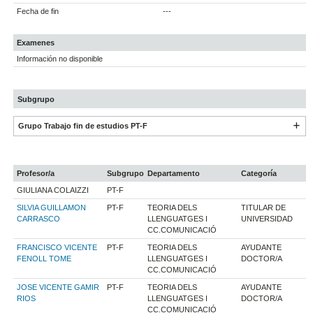
Fecha de fin
---
Examenes
Información no disponible
Subgrupo
Grupo Trabajo fin de estudios PT-F
Profesor/a
Subgrupo
Departamento
Categoría
GIULIANA COLAIZZI
PT-F
SILVIA GUILLAMON
PT-F
TEORIA DELS
TITULAR DE
CARRASCO
LLENGUATGES I
UNIVERSIDAD
CC.COMUNICACIÓ
FRANCISCO VICENTE
PT-F
TEORIA DELS
AYUDANTE
FENOLL TOME
LLENGUATGES I
DOCTOR/A
CC.COMUNICACIÓ
JOSE VICENTE GAMIR
PT-F
TEORIA DELS
AYUDANTE
RIOS
LLENGUATGES I
DOCTOR/A
CC.COMUNICACIÓ