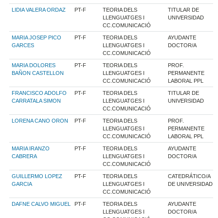
LIDIA VALERA ORDAZ
PT-F
TEORIA DELS
TITULAR DE
LLENGUATGES I
UNIVERSIDAD
CC.COMUNICACIÓ
MARIA JOSEP PICO
PT-F
TEORIA DELS
AYUDANTE
GARCES
LLENGUATGES I
DOCTOR/A
CC.COMUNICACIÓ
MARIA DOLORES
PT-F
TEORIA DELS
PROF.
BAÑON CASTELLON
LLENGUATGES I
PERMANENTE
CC.COMUNICACIÓ
LABORAL PPL
FRANCISCO ADOLFO
PT-F
TEORIA DELS
TITULAR DE
CARRATALA SIMON
LLENGUATGES I
UNIVERSIDAD
CC.COMUNICACIÓ
LORENA CANO ORON
PT-F
TEORIA DELS
PROF.
LLENGUATGES I
PERMANENTE
CC.COMUNICACIÓ
LABORAL PPL
MARIA IRANZO
PT-F
TEORIA DELS
AYUDANTE
CABRERA
LLENGUATGES I
DOCTOR/A
CC.COMUNICACIÓ
GUILLERMO LOPEZ
PT-F
TEORIA DELS
CATEDRÁTICO/A
GARCIA
LLENGUATGES I
DE UNIVERSIDAD
CC.COMUNICACIÓ
DAFNE CALVO MIGUEL
PT-F
TEORIA DELS
AYUDANTE
LLENGUATGES I
DOCTOR/A