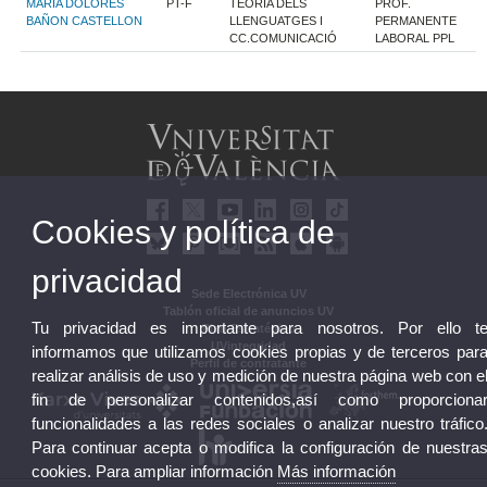
MARIA DOLORES
PT-F
TEORIA DELS
PROF.
BAÑON CASTELLON
LLENGUATGES I
PERMANENTE
CC.COMUNICACIÓ
LABORAL PPL
Cookies y política de
privacidad
Sede Electrónica UV
Tablón oficial de anuncios UV
Tu privacidad es importante para nosotros. Por ello t
Plan Estratégico
UVintegridad
informamos que utilizamos cookies propias y de terceros par
Perfil de contratante
realizar análisis de uso y medición de nuestra página web con e
fin de personalizar contenidos,así como proporciona
funcionalidades a las redes sociales o analizar nuestro tráfico
Para continuar acepta o modifica la configuración de nuestra
cookies. Para ampliar información
Más información