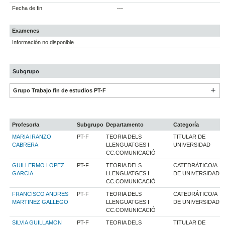
Fecha de fin
---
Examenes
Información no disponible
Subgrupo
Grupo Trabajo fin de estudios PT-F
Profesor/a
Subgrupo
Departamento
Categoría
MARIA IRANZO
PT-F
TEORIA DELS
TITULAR DE
CABRERA
LLENGUATGES I
UNIVERSIDAD
CC.COMUNICACIÓ
GUILLERMO LOPEZ
PT-F
TEORIA DELS
CATEDRÁTICO/A
GARCIA
LLENGUATGES I
DE UNIVERSIDAD
CC.COMUNICACIÓ
FRANCISCO ANDRES
PT-F
TEORIA DELS
CATEDRÁTICO/A
MARTINEZ GALLEGO
LLENGUATGES I
DE UNIVERSIDAD
CC.COMUNICACIÓ
SILVIA GUILLAMON
PT-F
TEORIA DELS
TITULAR DE