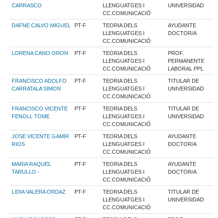
CARRASCO
LLENGUATGES I
UNIVERSIDAD
CC.COMUNICACIÓ
DAFNE CALVO MIGUEL
PT-F
TEORIA DELS
AYUDANTE
LLENGUATGES I
DOCTOR/A
CC.COMUNICACIÓ
LORENA CANO ORON
PT-F
TEORIA DELS
PROF.
LLENGUATGES I
PERMANENTE
CC.COMUNICACIÓ
LABORAL PPL
FRANCISCO ADOLFO
PT-F
TEORIA DELS
TITULAR DE
CARRATALA SIMON
LLENGUATGES I
UNIVERSIDAD
CC.COMUNICACIÓ
FRANCISCO VICENTE
PT-F
TEORIA DELS
TITULAR DE
FENOLL TOME
LLENGUATGES I
UNIVERSIDAD
CC.COMUNICACIÓ
JOSE VICENTE GAMIR
PT-F
TEORIA DELS
AYUDANTE
RIOS
LLENGUATGES I
DOCTOR/A
CC.COMUNICACIÓ
MARIA RAQUEL
PT-F
TEORIA DELS
AYUDANTE
TARULLO -
LLENGUATGES I
DOCTOR/A
CC.COMUNICACIÓ
LIDIA VALERA ORDAZ
PT-F
TEORIA DELS
TITULAR DE
LLENGUATGES I
UNIVERSIDAD
CC.COMUNICACIÓ