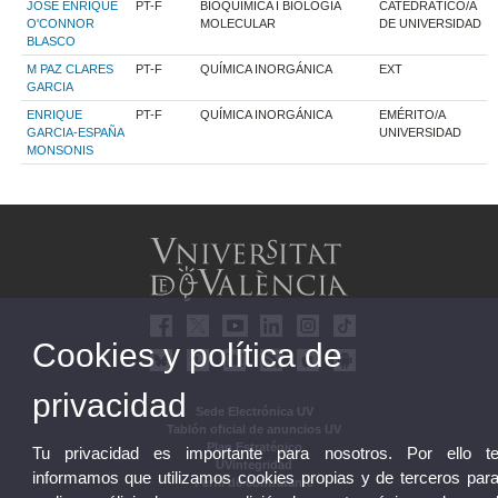
JOSE ENRIQUE
PT-F
BIOQUÍMICA I BIOLOGIA
CATEDRÁTICO/A
O'CONNOR
MOLECULAR
DE UNIVERSIDAD
BLASCO
M PAZ CLARES
PT-F
QUÍMICA INORGÁNICA
EXT
GARCIA
ENRIQUE
PT-F
QUÍMICA INORGÁNICA
EMÉRITO/A
GARCIA-ESPAÑA
UNIVERSIDAD
MONSONIS
Cookies y política de
privacidad
Sede Electrónica UV
Tablón oficial de anuncios UV
Plan Estratégico
Tu privacidad es importante para nosotros. Por ello t
UVintegridad
informamos que utilizamos cookies propias y de terceros par
Perfil de contratante