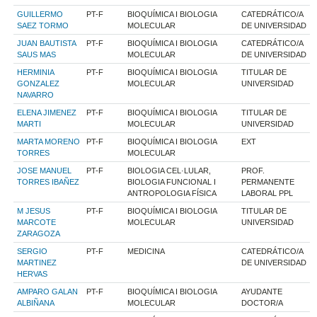
GUILLERMO
PT-F
BIOQUÍMICA I BIOLOGIA
CATEDRÁTICO/A
SAEZ TORMO
MOLECULAR
DE UNIVERSIDAD
JUAN BAUTISTA
PT-F
BIOQUÍMICA I BIOLOGIA
CATEDRÁTICO/A
SAUS MAS
MOLECULAR
DE UNIVERSIDAD
HERMINIA
PT-F
BIOQUÍMICA I BIOLOGIA
TITULAR DE
GONZALEZ
MOLECULAR
UNIVERSIDAD
NAVARRO
ELENA JIMENEZ
PT-F
BIOQUÍMICA I BIOLOGIA
TITULAR DE
MARTI
MOLECULAR
UNIVERSIDAD
MARTA MORENO
PT-F
BIOQUÍMICA I BIOLOGIA
EXT
TORRES
MOLECULAR
JOSE MANUEL
PT-F
BIOLOGIA CEL·LULAR,
PROF.
TORRES IBAÑEZ
BIOLOGIA FUNCIONAL I
PERMANENTE
ANTROPOLOGIA FÍSICA
LABORAL PPL
M JESUS
PT-F
BIOQUÍMICA I BIOLOGIA
TITULAR DE
MARCOTE
MOLECULAR
UNIVERSIDAD
ZARAGOZA
SERGIO
PT-F
MEDICINA
CATEDRÁTICO/A
MARTINEZ
DE UNIVERSIDAD
HERVAS
AMPARO GALAN
PT-F
BIOQUÍMICA I BIOLOGIA
AYUDANTE
ALBIÑANA
MOLECULAR
DOCTOR/A