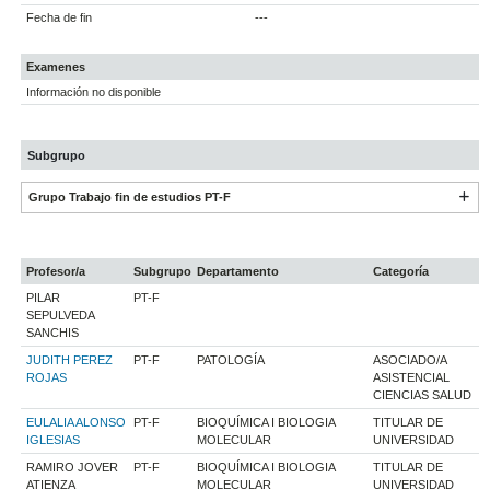
Fecha de fin
---
Examenes
Información no disponible
Subgrupo
Grupo Trabajo fin de estudios PT-F
Profesor/a
Subgrupo
Departamento
Categoría
PILAR
PT-F
SEPULVEDA
SANCHIS
JUDITH PEREZ
PT-F
PATOLOGÍA
ASOCIADO/A
ROJAS
ASISTENCIAL
CIENCIAS SALUD
EULALIA ALONSO
PT-F
BIOQUÍMICA I BIOLOGIA
TITULAR DE
IGLESIAS
MOLECULAR
UNIVERSIDAD
RAMIRO JOVER
PT-F
BIOQUÍMICA I BIOLOGIA
TITULAR DE
ATIENZA
MOLECULAR
UNIVERSIDAD