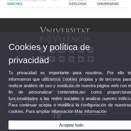
SANCHEZ
GEOLOGIA
UNIVERSIDAD
Cookies y política de
privacidad
Tu privacidad es importante para nosotros. Por ello t
Sede Electrónica UV
Tablón oficial de anuncios UV
informamos que utilizamos cookies propias y de terceros par
Plan Estratégico
realizar análisis de uso y medición de nuestra página web con e
UVintegridad
Perfil de contratante
fin de personalizar contenidos,así como proporciona
funcionalidades a las redes sociales o analizar nuestro tráfico
Para continuar acepta o modifica la configuración de nuestra
cookies. Para ampliar información
Más información
Aceptar todo
© 2026 UV. - Av. Blasco Ibáñez, 13. 46010 València. Espanya. Tel. UV: (+34) 963 86 41 00