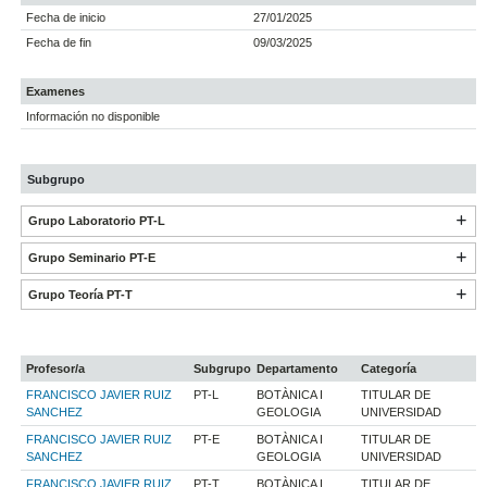
Fecha de inicio
27/01/2025
Fecha de fin
09/03/2025
Examenes
Información no disponible
Subgrupo
Grupo Laboratorio PT-L
Grupo Seminario PT-E
Grupo Teoría PT-T
Profesor/a
Subgrupo
Departamento
Categoría
FRANCISCO JAVIER RUIZ
PT-L
BOTÀNICA I
TITULAR DE
SANCHEZ
GEOLOGIA
UNIVERSIDAD
FRANCISCO JAVIER RUIZ
PT-E
BOTÀNICA I
TITULAR DE
SANCHEZ
GEOLOGIA
UNIVERSIDAD
FRANCISCO JAVIER RUIZ
PT-T
BOTÀNICA I
TITULAR DE