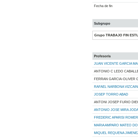
Fecha de fin
Subgrupo
Grupo TRABAJO FIN ESTU
Profesor/a
JUAN VICENTE GARCIA MA
ANTONIO C LEDO CABALL
FERRAN GARCIA-OLIVER 
RAFAEL NARBONA VIZCAI
JOSEP TORRO ABAD
ANTONI JOSEP FURIO DI
ANTONIO JOSE MIRA JOD
FREDERIC APARISI ROME
MARIA AMPARO MATEO D
MIQUEL REQUENA JIMENE