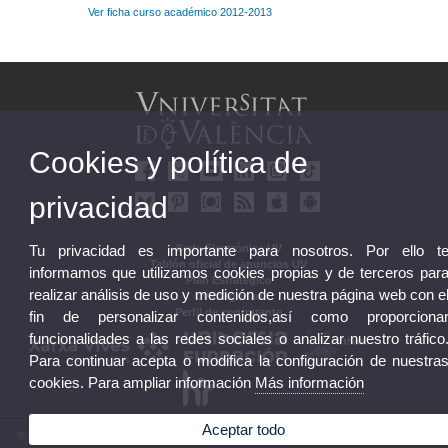
Ver ficha curso académico 2012-2013
Cookies y política de
privacidad
Sede Electrónica UV
Tu privacidad es importante para nosotros. Por ello t
Tablón oficial de anuncios UV
informamos que utilizamos cookies propias y de terceros par
Plan Estratégico
realizar análisis de uso y medición de nuestra página web con e
UVintegridad
Perfil de contratante
fin de personalizar contenidos,así como proporciona
funcionalidades a las redes sociales o analizar nuestro tráfico
Para continuar acepta o modifica la configuración de nuestra
cookies. Para ampliar información
Más información
Aceptar todo
© 2026 UV. - Av. Blasco Ibáñez, 13. 46010 València. Espanya. Tel. UV: (+34) 963 86 41 00