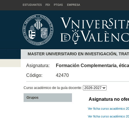
ESTUDIANTES
PDI
PTGAS
EMPRESA
MASTER UNIVERSITARIO EN INVESTIGACIÓN, TR
Asignatura:
Formación Complementaria, ética
Código:
42470
Curso académico de la guía docente:
Grupos
Asignatura no ofe
Ver ficha curso académico 2
Ver ficha curso académico 2