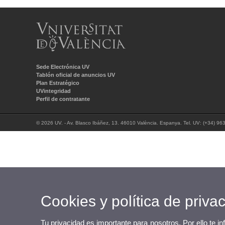
Sede Electrónica UV
Tablón oficial de anuncios UV
Plan Estratégico
UVintegridad
Perfil de contratante
© 2026 UV. - Av. Blasco Ibáñez, 13. 46010 València. Espanya. Tel. UV: (+34) 96
Cookies y política de priva
Tu privacidad es importante para nosotros. Por ello te i