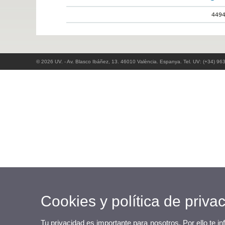
449
© 2026 UV. - Av. Blasco Ibáñez, 13. 46010 València. Espanya. Tel. UV: (+34) 96
Cookies y política de priva
Tu privacidad es importante para nosotros. Por ello te i