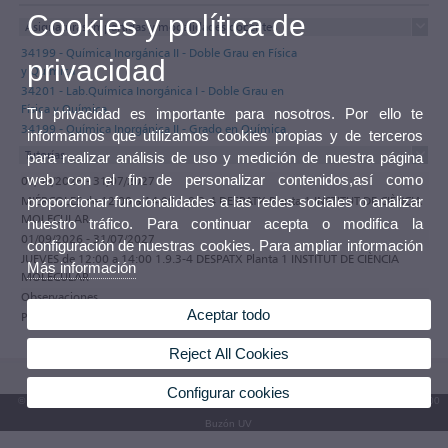
Cookies y política de
Asignaturas impartidas y modalidades docentes
34199 - Química Inorgánica II - Doble Grau en Física
privacidad
y Química
34201 - Lab.Química Inorgánica I - Doble Grau en
Física y Química
Tu privacidad es importante para nosotros. Por ello te
34199 - Química Inorgánica II - Grado en Química
informamos que utilizamos cookies propias y de terceros
Tutorías
para realizar análisis de uso y medición de nuestra página
web con el fin de personalizar contenidos,así como
01/09/2026 - 31/07/2027
MIÉRCOLES de 12:00 a 14:00 1.9.3-4 DESPATX Planta 1 INSTITUT DE CIÈNCIA
proporcionar funcionalidades a las redes sociales o analizar
MOLECULAR
nuestro tráfico. Para continuar acepta o modifica la
01/09/2026 - 31/07/2027
configuración de nuestras cookies. Para ampliar información
JUEVES de 12:00 a 14:00 1.9.3-4 DESPATX Planta 1 INSTITUT DE CIÈNCIA
Más información
MOLECULAR
Observaciones
Aceptar todo
Participa en el programa de tutorías electrónicas de la Universitat de València
Reject All Cookies
Configurar cookies
© 2026 UV. - Av. Blasco Ibáñez, 13. 46010 València. Espanya. Tel. UV: (+34) 963 86 41 00
Buzón UV