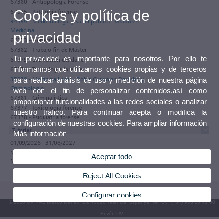
67380 - Antropología Forense
Cookies y política de
67375 - Patología forense
34459 - Medicina legal y salud pública - Grado en
Medicina
privacidad
67373 - Generalidades
67382 - Trabajo fin de Máster
Tu privacidad es importante para nosotros. Por ello te
67379 - Evaluación del daño
informamos que utilizamos cookies propias y de terceros
67374 - Tanatología forense
35078 - Medicina Legal - Doble Grado en Derecho y
para realizar análisis de uso y medición de nuestra página
Criminología
web con el fin de personalizar contenidos,así como
67381 - Criminalística
proporcionar funcionalidades a las redes sociales o analizar
67377 - Toxicología forense
nuestro tráfico. Para continuar acepta o modifica la
67378 - Psiquiatría forense
configuración de nuestras cookies. Para ampliar información
Tutorías
Más información
01/09/2026 - 31/08/2027
MIÉRCOLES de 08:00 a 12:00 DESPATX Entresuelo planta 2 FACULTAT DE
Aceptar todo
MEDICINA I ODONTOLOGIA
Reject All Cookies
Configurar cookies
© 2026 UV. - Av. Blasco Ibáñez, 13. 46010 València. Espanya. Tel. UV: (+34) 963 86 41 00
Buzón UV