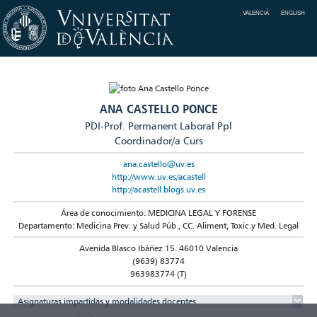
VALENCIÀ
ENGLISH
ANA CASTELLO PONCE
PDI-Prof. Permanent Laboral Ppl
Coordinador/a Curs
ana.castello@uv.es
http://www.uv.es/acastell
http://acastell.blogs.uv.es
Área de conocimiento: MEDICINA LEGAL Y FORENSE
Departamento: Medicina Prev. y Salud Púb., CC. Aliment, Toxic.y Med. Legal
Avenida Blasco Ibáñez 15. 46010 Valencia
(9639) 83774
963983774 (T)
Asignaturas impartidas y modalidades docentes