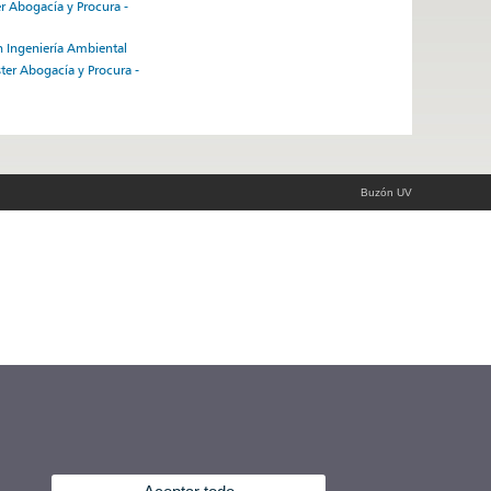
r Abogacía y Procura -
en Ingeniería Ambiental
ter Abogacía y Procura -
Buzón UV