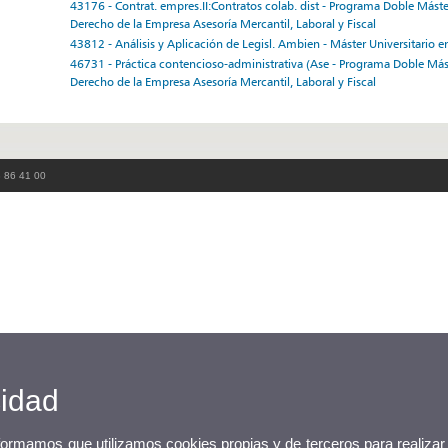
43176 - Contrat. empres.II:Contratos colab. dist - Programa Doble Máste
Derecho de la Empresa Asesoría Mercantil, Laboral y Fiscal
43812 - Análisis y Aplicación de Legisl. Ambien - Máster Universitario 
46731 - Práctica contencioso-administrativa (Ase - Programa Doble Más
Derecho de la Empresa Asesoría Mercantil, Laboral y Fiscal
3 86 41 00
cidad
nformamos que utilizamos cookies propias y de terceros para realizar