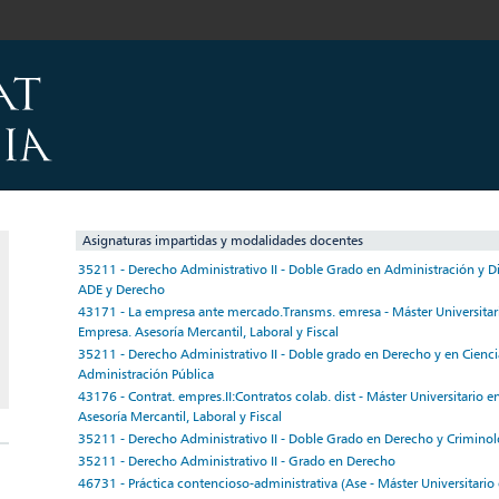
Asignaturas impartidas y modalidades docentes
35211 - Derecho Administrativo II - Doble Grado en Administración y D
ADE y Derecho
43171 - La empresa ante mercado.Transms. emresa - Máster Universitar
Empresa. Asesoría Mercantil, Laboral y Fiscal
35211 - Derecho Administrativo II - Doble grado en Derecho y en Ciencias
Administración Pública
43176 - Contrat. empres.II:Contratos colab. dist - Máster Universitario 
Asesoría Mercantil, Laboral y Fiscal
35211 - Derecho Administrativo II - Doble Grado en Derecho y Criminol
35211 - Derecho Administrativo II - Grado en Derecho
46731 - Práctica contencioso-administrativa (Ase - Máster Universitario