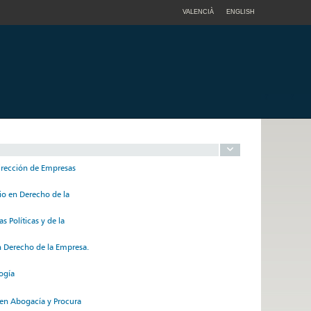
VALENCIÀ
ENGLISH
irección de Empresas
io en Derecho de la
 Políticas y de la
en Derecho de la Empresa.
ogía
 en Abogacía y Procura