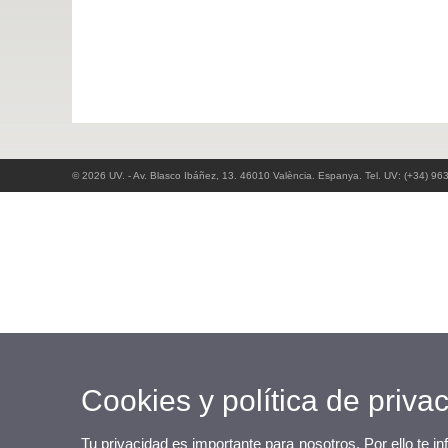
© 2026 UV. - Av. Blasco Ibáñez, 13. 46010 València. Espanya. Tel. UV: (+34) 96
Cookies y política de priva
Tu privacidad es importante para nosotros. Por ello te i