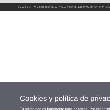
© 2026 UV. - Av. Blasco Ibáñez, 13. 46010 València. Espanya. Tel. UV: (+34) 96
Cookies y política de priva
Tu privacidad es importante para nosotros. Por ello te i