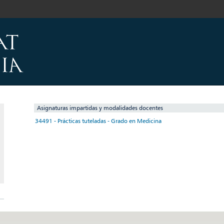
Asignaturas impartidas y modalidades docentes
34491 - Prácticas tuteladas - Grado en Medicina