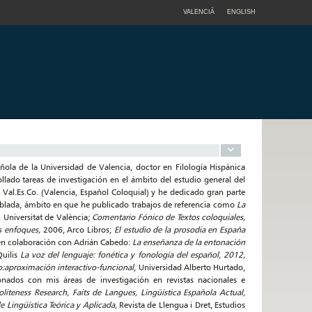
VALENCIÀ
ENGLISH
ola de la Universidad de Valencia, doctor en Filología Hispánica
ado tareas de investigación en el ámbito del estudio general del
al.Es.Co. (Valencia, Español Coloquial) y he dedicado gran parte
 hablada, ámbito en que he publicado trabajos de referencia como
La
Universitat de València;
Comentario Fónico de Textos coloquiales,
s enfoques,
2006, Arco Libros;
El estudio de la prosodia en España
 en colaboración con Adrián Cabedo:
La enseñanza de la entonación
Quilis
La voz del lenguaje: fonética y fonología del español, 2012,
o:aproximación interactivo-funcional
, Universidad Alberto Hurtado,
onados con mis áreas de investigación en revistas nacionales e
oliteness Research, Faits de Langues, Lingüística Española Actual,
e Lingüística Teórica y Aplicada,
Revista de Llengua i Dret, Estudios