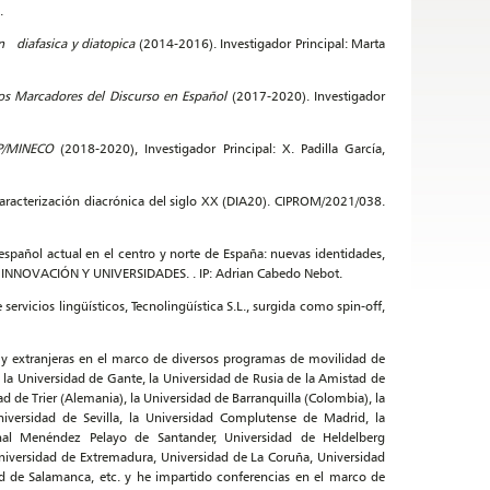
.
n diafasica y diatopica
(2014-2016). Investigador Principal: Marta
os Marcadores del Discurso en Español
(2017-2020). Investigador
P/MINECO
(2018-2020), Investigador Principal: X. Padilla García,
caracterización diacrónica del siglo XX (DIA20). CIPROM/2021/038.
 español actual en el centro y norte de España: nuevas identidades,
, INNOVACIÓN Y UNIVERSIDADES. . IP: Adrian Cabedo Nebot.
ervicios lingüísticos, Tecnolingüística S.L., surgida como spin-off,
 y extranjeras en el marco de diversos programas de movilidad de
n la Universidad de Gante, la Universidad de Rusia de la Amistad de
 de Trier (Alemania), la Universidad de Barranquilla (Colombia), la
niversidad de Sevilla, la Universidad Complutense de Madrid, la
ional Menéndez Pelayo de Santander, Universidad de Heldelberg
Universidad de Extremadura, Universidad de La Coruña, Universidad
 de Salamanca, etc. y he impartido conferencias en el marco de