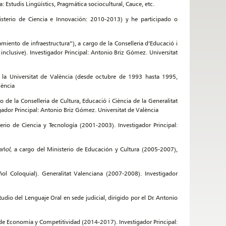
a: Estudis Lingüístics, Pragmática sociocultural, Cauce, etc.
isterio de Ciencia e Innovación: 2010-2013) y he participado o
miento de infraestructura”), a cargo de la Conselleria d’Educació i
nclusive). Investigador Principal: Antonio Briz Gómez. Universitat
 la Universitat de València (desde octubre de 1993 hasta 1995,
lència
o de la Conselleria de Cultura, Educació i Ciència de la Generalitat
ador Principal: Antonio Briz Gómez. Universitat de València
terio de Ciencia y Tecnología (2001-2003). Investigador Principal:
pañol,
a cargo del Ministerio de Educación y Cultura (2005-2007),
ñol Coloquial). Generalitat Valenciana (2007-2008). Investigador
tudio del Lenguaje Oral en sede judicial, dirigido por el Dr. Antonio
de Economía y Competitividad (2014-2017). Investigador Principal: