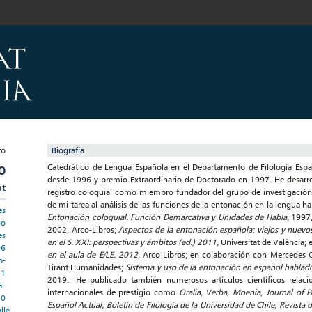
Biografía
Catedrático de Lengua Española en el Departamento de Filología Españ
O
desde 1996 y premio Extraordinario de Doctorado en 1997. He desarroll
at
registro coloquial como miembro fundador del grupo de investigación V
de mi tarea al análisis de las funciones de la entonación en la lengua
es
Entonación coloquial. Función Demarcativa y Unidades de Habla,
1997, 
go
2002, Arco-Libros;
Aspectos de la entonación española: viejos y nuevo
es
en el S. XXI: perspectivas y ámbitos (ed.) 2011,
Universitat de València;
96
en el aula de E/LE. 2012,
Arco Libros; en colaboración con Mercedes 
o-
Tirant Humanidades;
Sistema y uso de la entonación en español hablad
21
2019. He publicado también numerosos artículos científicos relaci
G-
internacionales de prestigio como
Oralia, Verba, Moenia, Journal of P
20
Español Actual, Boletín de Filología de la Universidad de Chile, Revista d
lle