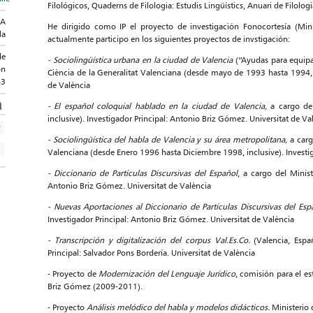
Filológicos, Quaderns de Filologia: Estudis Lingüístics, Anuari de Filologi
LA
He dirigido como IP el proyecto de investigación Fonocortesía (Min
la
actualmente participo en los siguientes proyectos de invstigación:
de
- Sociolingüística urbana en la ciudad de Valencia
(“Ayudas para equipa
ón
Ciència de la Generalitat Valenciana (desde mayo de 1993 hasta 1994, i
43
de València
- El español coloquial hablado en la ciudad de Valencia,
a cargo de
inclusive). Investigador Principal: Antonio Briz Gómez. Universitat de Va
- Sociolingüística del habla de Valencia y su área metropolitana,
a carg
Valenciana (desde Enero 1996 hasta Diciembre 1998, inclusive). Investig
- Diccionario de Partículas Discursivas del Español
, a cargo del Minis
Antonio Briz Gómez. Universitat de València
- Nuevas Aportaciones al Diccionario de Partículas Discursivas del Es
Investigador Principal: Antonio Briz Gómez. Universitat de València
- Transcripción y digitalización del corpus Val.Es.Co.
(Valencia, Espa
Principal: Salvador Pons Bordería. Universitat de València
- Proyecto de
Modernización del Lenguaje Jurídico
, comisión para el es
Briz Gómez (2009-2011).
- Proyecto
Análisis melódico del habla y modelos didácticos.
Ministerio 