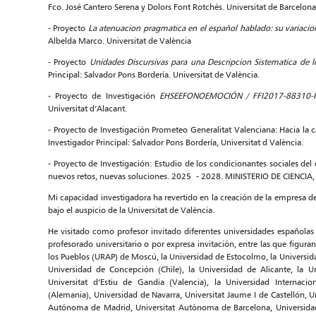
Fco. José Cantero Serena y Dolors Font Rotchés. Universitat de Barcelona
- Proyecto
La atenuacion pragmatica en el español hablado: su variacio
Albelda Marco. Universitat de València
- Proyecto
Unidades Discursivas para una Descripcion Sistematica de l
Principal: Salvador Pons Bordería. Universitat de València.
- Proyecto de Investigación
EHSEEFONOEMOCIÓN
/ FFI2017-88310-
Universitat d’Alacant.
- Proyecto de Investigación Prometeo Generalitat Valenciana: Hacia la 
Investigador Principal: Salvador Pons Bordería, Universitat d València.
- Proyecto de Investigación: Estudio de los condicionantes sociales del
nuevos retos, nuevas soluciones. 2025 - 2028. MINISTERIO DE CIENCIA
Mi capacidad investigadora ha revertido en la creación de la empresa de s
bajo el auspicio de la Universitat de València.
He visitado como profesor invitado diferentes universidades españolas
profesorado universitario o por expresa invitación, entre las que figura
los Pueblos (URAP) de Moscú, la Universidad de Estocolmo, la Universidad
Universidad de Concepción (Chile), la Universidad de Alicante, la U
Universitat d’Estiu de Gandia (Valencia), la Universidad Internac
(Alemania), Universidad de Navarra, Universitat Jaume I de Castellón, 
Autónoma de Madrid, Universitat Autònoma de Barcelona, Universidad