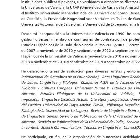
instituciones públicas y privadas, universidades u organismos diverso
la Universidad de Valencia, la URAP (Universidad de Rusia de la Amistad 
el Instituto Universitario Menéndez Pidal de la Universidad Complutense
de Castellón, la Provinciale Hogeshool voor Vertalers en Tolken de Gan
Universitat Autònoma de Barcelona, la Universidad de Extremadura, la In
Desde mi incorporación a la Universitat de València en 1990 he com
gestión diversas: miembro de comisiones de contratación de profeso
Estudios Hispánicos de la Univ. de València (curso 2006/2007), Secretar
de 2007 a noviembre de 2010 y septiembre de 2022 a septiembre de 2
Hispánicos de la Universitat de València (noviembre de 2010 a noviembr
2013 a noviembre de 2016 y septiembre de 2019 a septiembre de 2022
He desarrollado tareas de evaluación para diversas revistas y editori
Internacional de Gramática de la Enunciación), Acta Lingüística Acade
de Letras. Lingüística y Filología, Cuadernos AISPI de la Associazion
Filología y Culturas Europeas. Universitat Jaume I; Estudios de Lin
Alicante, Estudios Filológicos de la Universidad de Valdivia, 
migración, Lingüística Española Actual, Literatura y Lingüística. Uni
del Pacífico. Universidad de Playa Ancha; Oralia, Philologia Hispalie
Filología de la Universidad de La Laguna, Revista de Lingüística Teóric
de Lingüística, Semas, Servicio de Publicaciones de la Universidad de 
Alicante, Servicio de Publicaciones de la Universidad de Cádiz, Servici
in context, Speech Communication, Tópicos en Lingüística, UniverSOS
He participado, en fin, en la organización de numerosos actividad