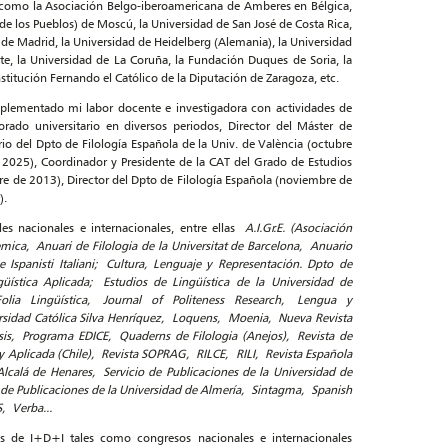
s como la Asociación Belgo-iberoamericana de Amberes en Bélgica,
de los Pueblos) de Moscú, la Universidad de San José de Costa Rica,
 de Madrid, la Universidad de Heidelberg (Alemania), la Universidad
te, la Universidad de La Coruña, la Fundación Duques de Soria, la
stitución Fernando el Católico de la Diputación de Zaragoza, etc.
plementado mi labor docente e investigadora con actividades de
rado universitario en diversos periodos, Director del Máster de
io del Dpto de Filología Española de la Univ. de València (octubre
025), Coordinador y Presidente de la CAT del Grado de Estudios
e de 2013), Director del Dpto de Filología Española (noviembre de
).
ales nacionales e internacionales, entre ellas
A.I.Gr.E. (Asociación
mica, Anuari de Filologia de la Universitat de Barcelona, Anuario
e Ispanisti Italiani; Cultura, Lenguaje y Representación. Dpto de
güística Aplicada; Estudios de Lingüística de la Universidad de
Folia Lingüística, Journal of Politeness Research, Lengua y
versidad Católica Silva Henríquez, Loquens, Moenia, Nueva Revista
nsis, Programa EDICE, Quaderns de Filologia (Anejos), Revista de
a y Aplicada (Chile), Revista SOPRAG, RILCE, RILI, Revista Española
Alcalá de Henares, Servicio de Publicaciones de la Universidad de
o de Publicaciones de la Universidad de Almería, Sintagma, Spanish
, Verba...
es de I+D+I tales como congresos nacionales e internacionales