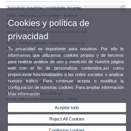
Asignaturas impartidas y modalidades docentes
36855 - Patógenos y enfermedades - Grado en
Cookies y política de
Biología
47179 - Ictiología: morfología, diversidad,
conservación - Máster Universitario en Biodiversidad:
privacidad
Conservación y Evolución
43133 - Zoología aplicada - Máster Universitario en
Acuicultura
Tu privacidad es importante para nosotros. Por ello te
36830 - Zoología I - Grado en Biología
informamos que utilizamos cookies propias y de terceros
36862 - Protistología: medioambiente, patología -
para realizar análisis de uso y medición de nuestra página
Grado en Biología
web con el fin de personalizar contenidos,así como
43130 - Patología e Inmunología - Máster
proporcionar funcionalidades a las redes sociales o analizar
Universitario en Acuicultura
nuestro tráfico. Para continuar acepta o modifica la
36347 - Diversidad biológica - Grado en Bioquímica y
configuración de nuestras cookies. Para ampliar información
Ciencias Biomédicas
33041 - Biología - Grado en Biología
Más información
43139 - Introducción a la Acuicultura - Máster
Universitario en Acuicultura
Aceptar todo
36836 - Zoología II - Grado en Biología
Reject All Cookies
Configurar cookies