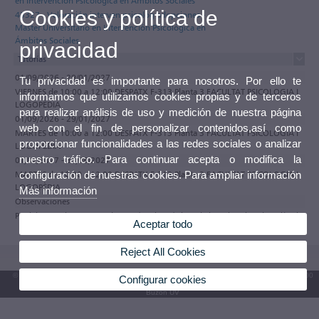
en Intervención Psicológica en Ámbitos Sociales
Cookies y política de
43327 - Valoración interven psicológ adopciones -
Máster Universitario en Intervención Psicológica en
Ámbitos Sociales
privacidad
Tutorías
01/09/2026 - 29/01/2027
Tu privacidad es importante para nosotros. Por ello te
VIERNES de 10:00 a 12:00 DESPATX F-313 Planta 3 FACULTAT PSICOLOGIA I
informamos que utilizamos cookies propias y de terceros
LOGOPÈDIA
para realizar análisis de uso y medición de nuestra página
01/09/2026 - 29/01/2027
web con el fin de personalizar contenidos,así como
MARTES de 10:00 a 12:00 DESPATX F-313 Planta 3 FACULTAT PSICOLOGIA I
proporcionar funcionalidades a las redes sociales o analizar
LOGOPÈDIA
nuestro tráfico. Para continuar acepta o modifica la
01/02/2027 - 31/08/2027
configuración de nuestras cookies. Para ampliar información
MARTES de 10:00 a 12:00 DESPATX F-313 Planta 3 FACULTAT PSICOLOGIA I
LOGOPÈDIA
Más información
Observaciones
Participa en el programa de tutorías electrónicas de la Universitat de València
Aceptar todo
Reject All Cookies
© 2026 UV. - Av. Blasco Ibáñez, 13. 46010 València. Espanya. Tel. UV: (+34) 963 86 41 00
Configurar cookies
Buzón UV