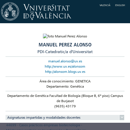
VALENCIÀ
ENGLISH
MANUEL PEREZ ALONSO
PDI-Catedratic/a d'Universitat
manuel.alonso@uv.es
http://www.uv.es/alonsom
http://alonsom.blogs.uv.es
Área de conocimiento: GENETICA
Departamento: Genética
Departamento de Genética Facultad de Biología (Bloque B, 6º piso) Campus
de Burjasot
(9635) 43179
Asignaturas impartidas y modalidades docentes
44699 - Casos prácticos empresas biotecnología -