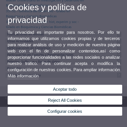
Máster Universitario en Investigación y Desarrollo en
Cookies y política de
Biotecnología y Biomedicina
33152 - Genética del Desarrollo - Grado en
Bioquímica y Ciencias Biomédicas
privacidad
36348 - Biocienc molecular: hist, experim y soc -
Grado en Bioquímica y Ciencias Biomédicas
Tu privacidad es importante para nosotros. Por ello te
Publicaciones en revistas
informamos que utilizamos cookies propias y de terceros
Otras Actividades
para realizar análisis de uso y medición de nuestra página
Participaciones en Congresos
web con el fin de personalizar contenidos,así como
Participación en Comités y Representaciones
proporcionar funcionalidades a las redes sociales o analizar
Patentes, Software y Bases de datos
nuestro tráfico. Para continuar acepta o modifica la
Proyectos
configuración de nuestras cookies. Para ampliar información
Tesis, tesinas y trabajos
Más información
Aceptar todo
© 2026 UV. - Av. Blasco Ibáñez, 13. 46010 València. Espanya. Tel. UV: (+34) 963 86 41 00
Reject All Cookies
Buzón UV
Configurar cookies